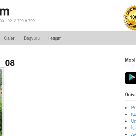
im
 00 - 0212 709 8 709
Galeri
Başvuru
İletişim
i_08
Mobi
Ünive
Pr
Ko
Un
İş
Av