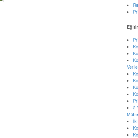
Ri
Pr
Eğiti
Pr
Ko
Ko
Ko
Veril
Ko
Ko
Ko
Ko
Pr
2 
Mühen
İk
Ko
Ko