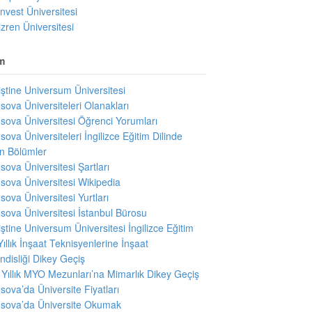
invest Üniversitesi
izren Üniversitesi
m
iştine Universum Üniversitesi
sova Üniversiteleri Olanakları
sova Üniversitesi Öğrenci Yorumları
sova Üniversiteleri İngilizce Eğitim Dilinde
en Bölümler
sova Üniversitesi Şartları
sova Üniversitesi Wikipedia
sova Üniversitesi Yurtları
sova Üniversitesi İstanbul Bürosu
iştine Universum Üniversitesi İngilizce Eğitim
Yıllık İnşaat Teknisyenlerine İnşaat
disliği Dikey Geçiş
i Yıllık MYO Mezunları’na Mimarlık Dikey Geçiş
sova’da Üniversite Fiyatları
sova’da Üniversite Okumak