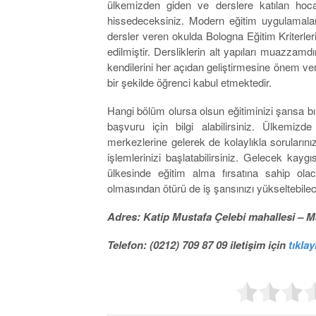
ülkemizden giden ve derslere katılan hoca
hissedeceksiniz. Modern eğitim uygulamaları
dersler veren okulda Bologna Eğitim Kriterle
edilmiştir. Dersliklerin alt yapıları muazzamd
kendilerini her açıdan geliştirmesine önem ver
bir şekilde öğrenci kabul etmektedir.
Hangi bölüm olursa olsun eğitiminizi şansa
başvuru için bilgi alabilirsiniz. Ülkemiz
merkezlerine gelerek de kolaylıkla soruların
işlemlerinizi başlatabilirsiniz. Gelecek kayg
ülkesinde eğitim alma fırsatına sahip olac
olmasından ötürü de iş şansınızı yükseltebilec
Adres: Katip Mustafa Çelebi mahallesi – Ma
Telefon: (0212) 709 87 09 iletişim için
tıklay