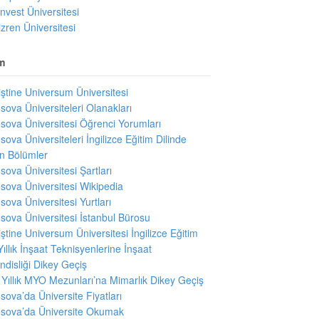
invest Üniversitesi
izren Üniversitesi
m
iştine Universum Üniversitesi
sova Üniversiteleri Olanakları
sova Üniversitesi Öğrenci Yorumları
sova Üniversiteleri İngilizce Eğitim Dilinde
en Bölümler
sova Üniversitesi Şartları
sova Üniversitesi Wikipedia
sova Üniversitesi Yurtları
sova Üniversitesi İstanbul Bürosu
iştine Universum Üniversitesi İngilizce Eğitim
Yıllık İnşaat Teknisyenlerine İnşaat
disliği Dikey Geçiş
i Yıllık MYO Mezunları’na Mimarlık Dikey Geçiş
sova’da Üniversite Fiyatları
sova’da Üniversite Okumak