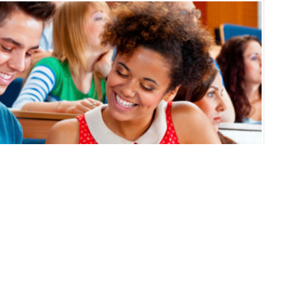
asıl?
EBOOK’TA PAYLAŞ
TWİTTER’DA PAYLAŞ
 düşünmekte fayda vardır. Artık gelişen dünyada eğitim de