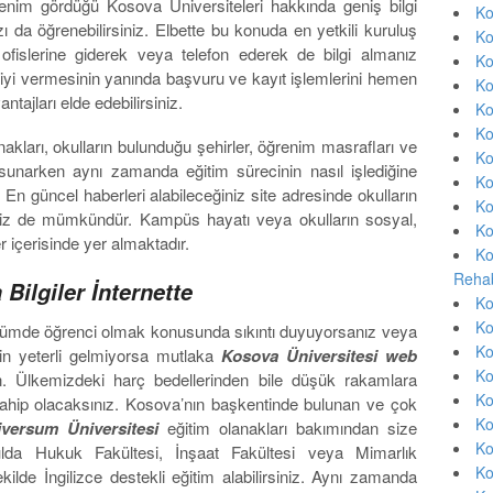
enim gördüğü Kosova Üniversiteleri hakkında geniş bilgi
Ko
 da öğrenebilirsiniz. Elbette bu konuda en yetkili kuruluş
Ko
 ofislerine giderek veya telefon ederek de bilgi almanız
Ko
iyi vermesinin yanında başvuru ve kayıt işlemlerini hemen
Ko
ajları elde edebilirsiniz.
Ko
Ko
akları, okulların bulunduğu şehirler, öğrenim masrafları ve
Ko
i sunarken aynı zamanda eğitim sürecinin nasıl işlediğine
Ko
En güncel haberleri alabileceğiniz site adresinde okulların
Ko
meniz de mümkündür. Kampüs hayatı veya okulların sosyal,
Ko
ler içerisinde yer almaktadır.
Ko
Rehab
Bilgiler İnternette
Ko
Ko
bölümde öğrenci olmak konusunda sıkıntı duyuyorsanız veya
Ko
çin yeterli gelmiyorsa mutlaka
Kosova Üniversitesi web
Ko
in. Ülkemizdeki harç bedellerinden bile düşük rakamlara
Ko
sahip olacaksınız. Kosova’nın başkentinde bulunan ve çok
Ko
iversum Üniversitesi
eğitim olanakları bakımından size
Ko
lda Hukuk Fakültesi, İnşaat Fakültesi veya Mimarlık
Ko
ilde İngilizce destekli eğitim alabilirsiniz. Aynı zamanda