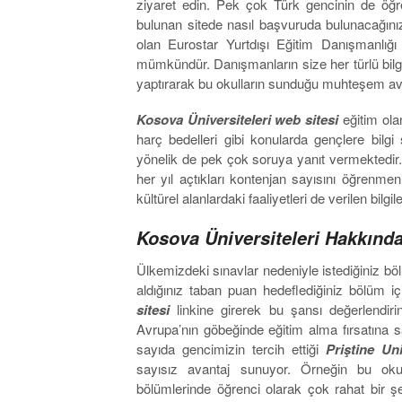
ziyaret edin. Pek çok Türk gencinin de öğr
bulunan sitede nasıl başvuruda bulunacağınızı
olan Eurostar Yurtdışı Eğitim Danışmanlığı
mümkündür. Danışmanların size her türlü bilg
yaptırarak bu okulların sunduğu muhteşem avant
Kosova Üniversiteleri web sitesi
eğitim olan
harç bedelleri gibi konularda gençlere bilg
yönelik de pek çok soruya yanıt vermektedir. 
her yıl açtıkları kontenjan sayısını öğren
kültürel alanlardaki faaliyetleri de verilen bilgi
Kosova Üniversiteleri Hakkında 
Ülkemizdeki sınavlar nedeniyle istediğiniz 
aldığınız taban puan hedeflediğiniz bölüm i
sitesi
linkine girerek bu şansı değerlendir
Avrupa’nın göbeğinde eğitim alma fırsatına 
sayıda gencimizin tercih ettiği
Priştine Un
sayısız avantaj sunuyor. Örneğin bu oku
bölümlerinde öğrenci olarak çok rahat bir şek