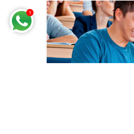
1
Kosova Üniversitesi N
GOOGLE+ PAYLAŞ
FAC
Üniversite hayali kurarken biraz daha geniş