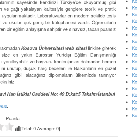
Ko
larımız sayesinde kendinizi Türkiye’de okuyormuş gibi
Ko
 ve çağı yakalayan kalitesiyle gençlere teorik ve pratik
Ko
ri uygulanmaktadır. Laboratuvarlar en modern şekilde tesis
Ko
ır ve okulun çok geniş bir kütüphanesi vardır. Öğrencilerin
Ko
en bir eğitim anlayışına sahiptir ve sınavsız, taban puansız
Ko
Ko
 bırakmadan
Kosova Üniversitesi web sitesi
linkine girerek
Ko
de size en yakın Eurostar Yurtdışı Eğitim Danışmanlığı
Ko
ızı yanıtlayabilir ve başvuru kontenjanları dolmadan hemen
Ko
ısını unutup, düşük harç bedelleri ile Balkanların en güzel
Ko
ağınız gibi, alacağınız diplomaların ülkemizde tanınıyor
Ko
eksiniz.
Ko
Ko
vi Han İstiklal Caddesi No: 49 D:kat:5 Taksim/İstanbul
Ko
Ko
ınız
.
Ko
Ko
Puanla
[Total:
0
Average:
0
]