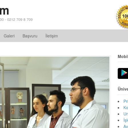
im
 00 - 0212 709 8 709
Galeri
Başvuru
İletişim
Mobi
Ünive
Pr
Ko
Un
İş
Av