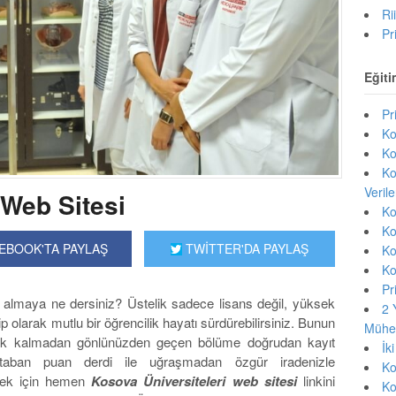
Ri
Pr
Eğiti
Pr
Ko
Ko
Ko
Veril
 Web Sitesi
Ko
Ko
EBOOK'TA PAYLAŞ
TWİTTER'DA PAYLAŞ
Ko
Ko
Pr
i almaya ne dersiniz? Üstelik sadece lisans değil, yüksek
2 
p olarak mutlu bir öğrencilik hayatı sürdürebilirsiniz. Bunun
Mühen
erek kalmadan gönlünüzden geçen bölüme doğrudan kayıt
İk
a taban puan derdi ile uğraşmadan özgür iradenizle
Ko
lmek için hemen
Kosova Üniversiteleri web sitesi
linkini
Ko