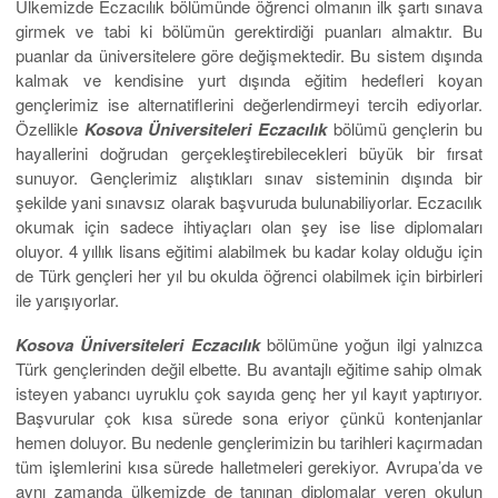
Ülkemizde Eczacılık bölümünde öğrenci olmanın ilk şartı sınava
girmek ve tabi ki bölümün gerektirdiği puanları almaktır. Bu
puanlar da üniversitelere göre değişmektedir. Bu sistem dışında
kalmak ve kendisine yurt dışında eğitim hedefleri koyan
gençlerimiz ise alternatiflerini değerlendirmeyi tercih ediyorlar.
Özellikle
Kosova Üniversiteleri Eczacılık
bölümü gençlerin bu
hayallerini doğrudan gerçekleştirebilecekleri büyük bir fırsat
sunuyor. Gençlerimiz alıştıkları sınav sisteminin dışında bir
şekilde yani sınavsız olarak başvuruda bulunabiliyorlar. Eczacılık
okumak için sadece ihtiyaçları olan şey ise lise diplomaları
oluyor. 4 yıllık lisans eğitimi alabilmek bu kadar kolay olduğu için
de Türk gençleri her yıl bu okulda öğrenci olabilmek için birbirleri
ile yarışıyorlar.
Kosova Üniversiteleri Eczacılık
bölümüne yoğun ilgi yalnızca
Türk gençlerinden değil elbette. Bu avantajlı eğitime sahip olmak
isteyen yabancı uyruklu çok sayıda genç her yıl kayıt yaptırıyor.
Başvurular çok kısa sürede sona eriyor çünkü kontenjanlar
hemen doluyor. Bu nedenle gençlerimizin bu tarihleri kaçırmadan
tüm işlemlerini kısa sürede halletmeleri gerekiyor. Avrupa’da ve
aynı zamanda ülkemizde de tanınan diplomalar veren okulun