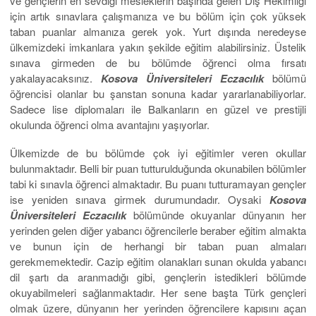
ve gençlerin en sevdiği mesleklerin başında gelen Diş Hekimliği
için artık sınavlara çalışmanıza ve bu bölüm için çok yüksek
taban puanlar almanıza gerek yok. Yurt dışında neredeyse
ülkemizdeki imkanlara yakın şekilde eğitim alabilirsiniz. Üstelik
sınava girmeden de bu bölümde öğrenci olma fırsatı
yakalayacaksınız.
Kosova Üniversiteleri Eczacılık
bölümü
öğrencisi olanlar bu şanstan sonuna kadar yararlanabiliyorlar.
Sadece lise diplomaları ile Balkanların en güzel ve prestijli
okulunda öğrenci olma avantajını yaşıyorlar.
Ülkemizde de bu bölümde çok iyi eğitimler veren okullar
bulunmaktadır. Belli bir puan tutturulduğunda okunabilen bölümler
tabi ki sınavla öğrenci almaktadır. Bu puanı tutturamayan gençler
ise yeniden sınava girmek durumundadır. Oysaki
Kosova
Üniversiteleri Eczacılık
bölümünde okuyanlar dünyanın her
yerinden gelen diğer yabancı öğrencilerle beraber eğitim almakta
ve bunun için de herhangi bir taban puan almaları
gerekmemektedir. Cazip eğitim olanakları sunan okulda yabancı
dil şartı da aranmadığı gibi, gençlerin istedikleri bölümde
okuyabilmeleri sağlanmaktadır. Her sene başta Türk gençleri
olmak üzere, dünyanın her yerinden öğrencilere kapısını açan