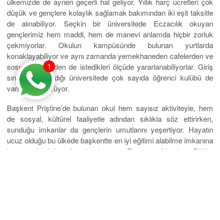
ülkemizde de aynen geçerli hal geliyor. Yıllık harç ücretleri çok
düşük ve gençlere kolaylık sağlamak bakımından iki eşit taksitle
de alınabiliyor. Seçkin bir üniversitede Eczacılık okuyan
gençlerimiz hem maddi, hem de manevi anlamda hiçbir zorluk
çekmiyorlar. Okulun kampüsünde bulunan yurtlarda
konaklayabiliyor ve aynı zamanda yemekhaneden cafelerden ve
1
sosyal tesislerden de istedikleri ölçüde yararlanabiliyorlar. Giriş
sınavının olmadığı üniversitede çok sayıda öğrenci kulübü de
varlığını sürdürüyor.
Başkent Priştine’de bulunan okul hem sayısız aktiviteyle, hem
de sosyal, kültürel faaliyetle adından sıklıkla söz ettirirken,
sunduğu imkanlar da gençlerin umutlarını yeşertiyor. Hayatın
ucuz olduğu bu ülkede başkentte en iyi eğitimi alabilme imkanına
kavuşmak için siz de hemen Eurostar Yurtdışı Eğitim
Danışmanlığı ile görüşebilir, başvuru, kayıt işlemlerinizi
sorunsuzca halledebilirsiniz. Doğru adımlar atarak geleceğinizi
en iyi temeller üstüne inşa edebilirsiniz.