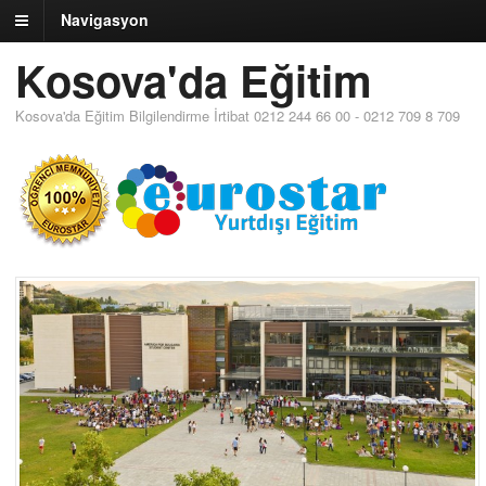
Navigasyon
Kosova'da Eğitim
Kosova'da Eğitim Bilgilendirme İrtibat 0212 244 66 00 - 0212 709 8 709