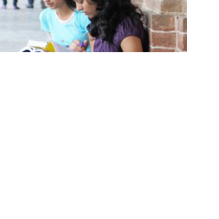
Forum
EBOOK’TA PAYLAŞ
TWİTTER’DA PAYLAŞ
nda okuma hayalini gerçeğe dönüştüren Kosova, sunduğu
itimi alabilmelerini sağlıyor. Başkentte bulunan çok sayıda
leri ile karşılaşıyor çünkü verilen eğitim Avrupa ve dünya
 iş bulmak da oldukça kolay hale geliyor. Gençlerimiz bu
rsitesi forum
sayfalarını okuyarak giderebiliyorlar. Hala
i üniversitelerden mezun olanların yazdığı bilgiler eğitim