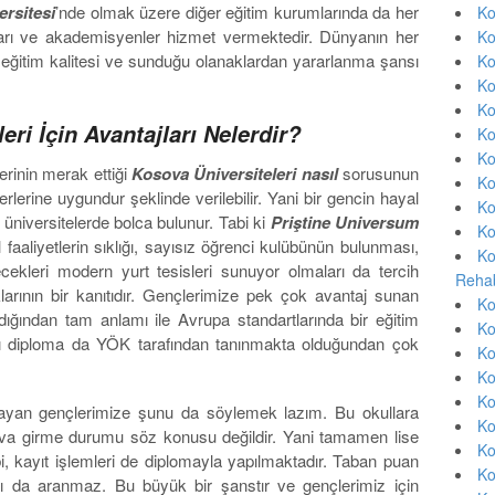
rsitesi
’nde olmak üzere diğer eğitim kurumlarında da her
Ko
ları ve akademisyenler hizmet vermektedir. Dünyanın her
Ko
 eğitim kalitesi ve sunduğu olanaklardan yararlanma şansı
Ko
Ko
Ko
ri İçin Avantajları Nelerdir?
Ko
Ko
erinin merak ettiği
Kosova Üniversiteleri nasıl
sorusunun
Ko
terlerine uygundur şeklinde verilebilir. Yani bir gencin hayal
Ko
üniversitelerde bolca bulunur. Tabi ki
Priştine Universum
Ko
 faaliyetlerin sıklığı, sayısız öğrenci kulübünün bulunması,
Ko
ecekleri modern yurt tesisleri sunuyor olmaları da tercih
Rehab
larının bir kanıtıdır. Gençlerimize pek çok avantaj sunan
Ko
ndığından tam anlamı ile Avrupa standartlarında bir eğitim
Ko
dığı diploma da YÖK tarafından tanınmakta olduğundan çok
Ko
Ko
Ko
rayan gençlerimize şunu da söylemek lazım. Bu okullara
Ko
ınava girme durumu söz konusu değildir. Yani tamamen lise
Ko
i, kayıt işlemleri de diplomayla yapılmaktadır. Taban puan
Ko
ı da aranmaz. Bu büyük bir şanstır ve gençlerimiz için