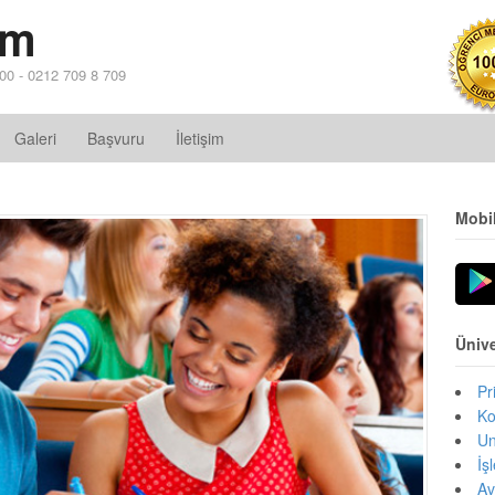
im
 00 - 0212 709 8 709
Galeri
Başvuru
İletişim
Mobi
Ünive
Pr
Ko
Un
İş
Av