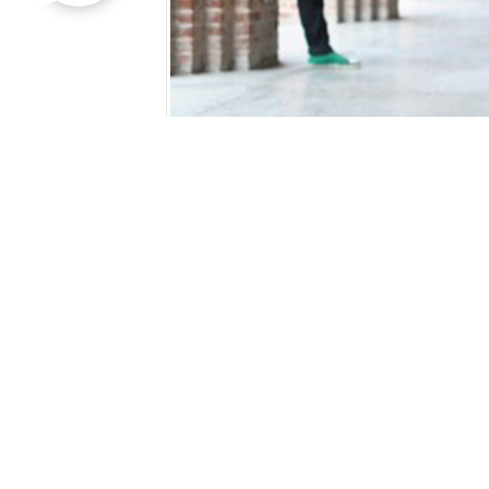
Kosova Üniversitesi 
GOOGLE+ PAYLAŞ
FAC
Eğitim kurumları ile her gencin yurt dışı
imkanlarla Türk gençlerinin sınavsız lisans eğ
üniversite her yıl gençlerimizin yoğun talep
standardında olduğu için mezun olunduğunda
konudaki her türlü merakını
Kosova Ünive
orada okuyan veya yakın geçmişte Priştine’dek