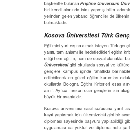
başkentte bulunan
Priştine Universum Ünive
biri kendi alanında isim yapmış bilim adam
yerinden gelen yabancı öğrenciler de ülkenin
bulmaktadır.
Kosova Üniversitesi Türk Gençle
Eğitimini yurt dışına almak isteyen Türk gençl
yanıtı, tam anlamı ile hedefledikleri eğitim kri
ettiği hem eğitim, hem de sosyal olanaklar bu 
Üniversitesi
gibi okullarda sosyal ve kültürel
gençlere kampüs içinde rahatlıkla barınabil
edilebilecek en güzel eğitim kurumları olduk
okullarda Bologna Eğitim Kriterleri esas alı
alınır. Ayrıca mezun olan gençlerimizin al
büyük bir avantajdır.
Kosova üniversitesi nasıl sorusuna yanıt a
kayıt yaptırmak için ülkemizdeki gibi bir s
diploması sayesinde başvuru yapılabildiği gib
uygulaması da yoktur ve diploma notu şart