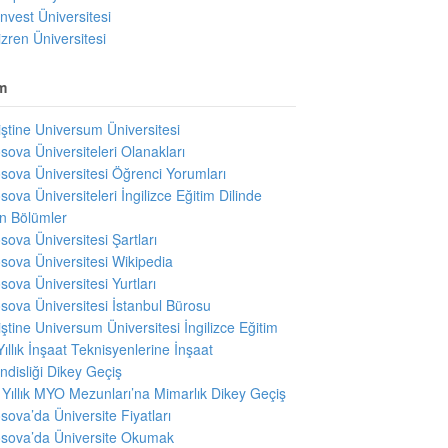
invest Üniversitesi
izren Üniversitesi
m
iştine Universum Üniversitesi
sova Üniversiteleri Olanakları
sova Üniversitesi Öğrenci Yorumları
sova Üniversiteleri İngilizce Eğitim Dilinde
en Bölümler
sova Üniversitesi Şartları
sova Üniversitesi Wikipedia
sova Üniversitesi Yurtları
sova Üniversitesi İstanbul Bürosu
iştine Universum Üniversitesi İngilizce Eğitim
Yıllık İnşaat Teknisyenlerine İnşaat
disliği Dikey Geçiş
i Yıllık MYO Mezunları’na Mimarlık Dikey Geçiş
sova’da Üniversite Fiyatları
sova’da Üniversite Okumak