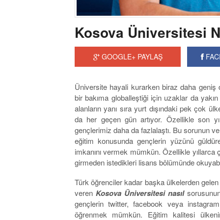
Kosova Üniversitesi N
GOOGLE+ PAYLAŞ
FAC
Üniversite hayali kurarken biraz daha geniş
bir bakıma globalleştiği için uzaklar da yakı
alanların yanı sıra yurt dışındaki pek çok ül
da her geçen gün artıyor. Özellikle son yı
gençlerimiz daha da fazlalaştı. Bu sorunun v
eğitim konusunda gençlerin yüzünü güldürec
imkanını vermek mümkün. Özellikle yıllarca çıl
girmeden istedikleri lisans bölümünde okuyabil
Türk öğrenciler kadar başka ülkelerden gelen g
veren
Kosova Üniversitesi nasıl
sorusunun 
gençlerin twitter, facebook veya instagra
öğrenmek mümkün. Eğitim kalitesi ülkenin b