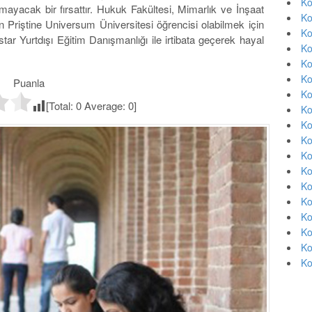
Ko
lmayacak bir fırsattır. Hukuk Fakültesi, Mimarlık ve İnşaat
Ko
en Priştine Universum Üniversitesi öğrencisi olabilmek için
Ko
ar Yurtdışı Eğitim Danışmanlığı ile irtibata geçerek hayal
Ko
Ko
Ko
Puanla
Ko
[Total:
0
Average:
0
]
Ko
Ko
Ko
Ko
Ko
Ko
Ko
Ko
Ko
Ko
Ko