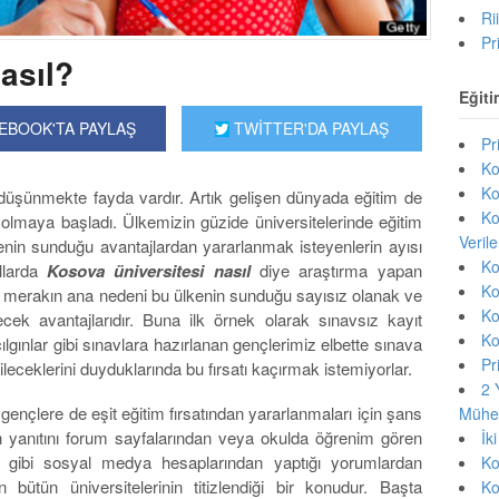
Ri
Pr
asıl?
Eğiti
EBOOK'TA PAYLAŞ
TWİTTER'DA PAYLAŞ
Pr
Ko
Ko
 düşünmekte fayda vardır. Artık gelişen dünyada eğitim de
Ko
n olmaya başladı. Ülkemizin güzide üniversitelerinde eğitim
Veril
kenin sunduğu avantajlardan yararlanmak isteyenlerin ayısı
Ko
llarda
Kosova üniversitesi nasıl
diye araştırma yapan
Ko
e merakın ana nedeni bu ülkenin sunduğu sayısız olanak ve
Ko
ek avantajlarıdır. Buna ilk örnek olarak sınavsız kayıt
Ko
gınlar gibi sınavlara hazırlanan gençlerimiz elbette sınava
Pr
eceklerini duyduklarında bu fırsatı kaçırmak istemiyorlar.
2 
ençlere de eşit eğitim fırsatından yararlanmaları için şans
Mühen
yanıtını forum sayfalarından veya okulda öğrenim gören
İk
m gibi sosyal medya hesaplarından yaptığı yorumlardan
Ko
ütün üniversitelerinin titizlendiği bir konudur. Başta
Ko