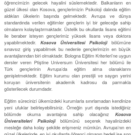
öğrencimizin gelecek hayalini süslemektedir. Balkanların en
güzel ülkesi olan Kosova, gençlerimizin Psikoloji dalında eğitim
aldıkları ülkelerin başında gelmektedir. Avrupa ve dünya
standardında verilen eğitimler gençlerin iyi bir geleceğe sahip
olmalarını kolaylaştırmaktadır. Üstelik bu okullarda lisans eğitimi
ile beraber isteyen gençlerimiz yüksek lisans veya doktora
yapabilmektedir.
Kosova Üniversitesi Psikoloji
bölümüne
sınavsız giriş yapabilmek bu nedenle gençlerimizin en büyük
avantajlarından biri olmaktadır. Bologna Eğitim Kriterleri’ne uygun
dersler veren Ptiştine Universum Üniversitesi her bölümü ile
Türk gençlerinin Avrupa’da eğitim alma olanaklarını
genişletmektedir. Eğitim kurumu olan prestijli ve saygın yerini
koruyan üniversitenin akademik kadrosu da parmakla
gösterilecek durumdadır.
Eğitim sürecinizi ülkemizdeki kurumlarla sınırlamadan kendinize
yeni ufuklar belirleyebilirsiniz. Örneğin yurt dışında istediğiniz
bölümde okuma avantajına sahip olacağınız
Kosova
Üniversiteleri Psikoloji
bölümünü seçerek hayalinizdeki
mesleğe daha kolay şekilde erişmeniz mümkün. Avrupa’nın en
güzel ülkelerinde, en iyi okullarda öğrenci olmanın bedeli ise son