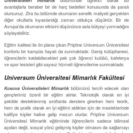
Üniversiteleri mimarlık
bölümünde öğrenci olarak bu
avantajlarla beraber bir de harç bedelleri konusunda da şanslı
olursunuz. Zira bu bölümde okumanın senelik maliyeti gerçekten
diğer okullarla kıyaslandığı zaman oldukça düşüktür. Bir de
Avrupa’da okumanın etkisini düşününce asla bütçeyi yormadığını
söyleyebiliriz.
Eğitim kalitesi ile ön plana çıkan Priştine Universum Üniversitesi
konforlu bir kampüs hayatı da sunmaktadır. Geniş kütüphanesi,
öğrencilerin katılabilecekleri pek çok öğrenci kulübü, kafeterya
ve spor tesisleri gibi sayısız hizmeti öğrencilerine sunmaktadır.
Universum Üniversitesi Mimarlık Fakültesi
Kosova Üniversiteleri Mimarlık
bölümünü tercih edecek olan
gençlerimiz özenli bir eğitim alırlar. Teknolojik olarak en iyi
şekilde desteklenmiş sınıflarda derslere girerken hem teorik,
hem de pratik olarak en iyi eğitimi aldıkları için de mesleklerinde
kalifiye kişiler haline gelip mezun olurlar. Priştine Universum
Üniversitesi Mimarlık eğitiminde öğrencilerin sadece bilimsel
açıdan değil, sosyal yönü gelişmiş kişiler olmasını da sağlamayı