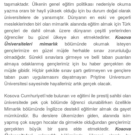
taşımaktadır. Ülkenin genel eğitim politikası nedeniyle okuma
yazma oranı bir hayli yüksek olduğu için bu durum doğal olarak
üniversitelere de yansımıştır. Dünyanın en eski ve geçerli
mesleklerinden biri olan mimarlık alanında eğitim almak için Türk
gençleri de dahil olmak üzere dünyanın çeşitli yerlerinden
öğrenciler bu güzel ülkeye akın etmektedirler.
Kosova
Üniversiteleri mimarlık
bölümünde okumak isteyen
gençlerimize en güzel müjde herhalde sınav zorunluluğu
olmadığıdır. Sürekli sınavlara girmeye ve belli taban puanları
almaya odaklanmış gençlerimiz için bu haber gerçekten de
müjde gibidir. Hiçbir şekilde sınav şartı getirmeyen ve gençlere
taban puan uygulamasını dayatmayan Priştine Universum
Üniversitesi sayesinde hayalleriniz artık gerçek olacak.
Kosova Cumhuriyeti’nde bulunan ve eğitimi ile prestij sahibi olan
üniversitede pek çok bölümde öğrenci olunabilirken özellikle
Mimarlık bölümünde İngilizce destekli eğitimler almak da gayet
mümkündür. Bu derslere ülkemizden giden, alanında isim
yapmış çok saygın hocalar da girmekte olduğundan gençlerimiz
gerçekten büyük bir şans elde etmektedir.
Kosova