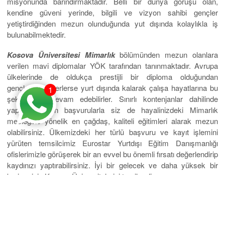
misyonunda barındırmaktadır. Belli bir dünya görüşü olan,
kendine güveni yerinde, bilgili ve vizyon sahibi gençler
yetiştirdiğinden mezun olunduğunda yut dışında kolaylıkla iş
bulunabilmektedir.
Kosova Üniversitesi Mimarlık
bölümünden mezun olanlara
verilen mavi diplomalar YÖK tarafından tanınmaktadır. Avrupa
ülkelerinde de oldukça prestijli bir diploma olduğundan
gençlerimiz isterlerse yurt dışında kalarak çalışa hayatlarına bu
1
şekilde de devam edebilirler. Sınırlı kontenjanlar dahilinde
yapılacak olan başvurularla siz de hayalinizdeki Mimarlık
mesleğine yönelik en çağdaş, kaliteli eğitimleri alarak mezun
olabilirsiniz. Ülkemizdeki her türlü başvuru ve kayıt işlemini
yürüten temsilcimiz Eurostar Yurtdışı Eğitim Danışmanlığı
ofislerimizle görüşerek bir an evvel bu önemli fırsatı değerlendirip
kaydınızı yaptırabilirsiniz. İyi bir gelecek ve daha yüksek bir
kariyer için Kosova Üniversitelerini tercih edin.
Adres: Katip Mustafa Çelebi mahallesi – Mavi Han İstiklal
Caddesi No: 49 D:kat:5 Taksim/İstanbul