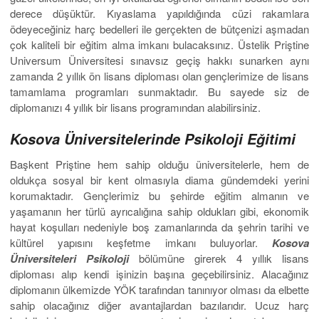
derece düşüktür. Kıyaslama yapıldığında cüzi rakamlara
ödeyeceğiniz harç bedelleri ile gerçekten de bütçenizi aşmadan
çok kaliteli bir eğitim alma imkanı bulacaksınız. Üstelik Priştine
Universum Üniversitesi sınavsız geçiş hakkı sunarken aynı
zamanda 2 yıllık ön lisans diploması olan gençlerimize de lisans
tamamlama programları sunmaktadır. Bu sayede siz de
diplomanızı 4 yıllık bir lisans programından alabilirsiniz.
Kosova Üniversitelerinde Psikoloji Eğitimi
Başkent Priştine hem sahip olduğu üniversitelerle, hem de
oldukça sosyal bir kent olmasıyla diama gündemdeki yerini
korumaktadır. Gençlerimiz bu şehirde eğitim almanın ve
yaşamanın her türlü ayrıcalığına sahip oldukları gibi, ekonomik
hayat koşulları nedeniyle boş zamanlarında da şehrin tarihi ve
kültürel yapısını keşfetme imkanı buluyorlar.
Kosova
Üniversiteleri Psikoloji
bölümüne girerek 4 yıllık lisans
diploması alıp kendi işinizin başına geçebilirsiniz. Alacağınız
diplomanın ülkemizde YÖK tarafından tanınıyor olması da elbette
sahip olacağınız diğer avantajlardan bazılarıdır. Ucuz harç