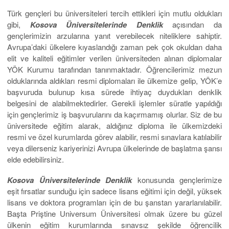
Türk gençleri bu üniversiteleri tercih ettikleri için mutlu oldukları
gibi,
Kosova Üniversitelerinde Denklik
açısından da
gençlerimizin arzularına yanıt verebilecek niteliklere sahiptir.
Avrupa’daki ülkelere kıyaslandığı zaman pek çok okuldan daha
elit ve kaliteli eğitimler verilen üniversiteden alınan diplomalar
YÖK Kurumu tarafından tanınmaktadır. Öğrencilerimiz mezun
olduklarında aldıkları resmi diplomaları ile ülkemize gelip, YÖK’e
başvuruda bulunup kısa sürede ihtiyaç duydukları denklik
belgesini de alabilmektedirler. Gerekli işlemler süratle yapıldığı
için gençlerimiz iş başvurularını da kaçırmamış olurlar. Siz de bu
üniversitede eğitim alarak, aldığınız diploma ile ülkemizdeki
resmi ve özel kurumlarda görev alabilir, resmi sınavlara katılabilir
veya dilerseniz kariyerinizi Avrupa ülkelerinde de başlatma şansı
elde edebilirsiniz.
Kosova Üniversitelerinde Denklik
konusunda gençlerimize
eşit fırsatlar sunduğu için sadece lisans eğitimi için değil, yüksek
lisans ve doktora programları için de bu şanstan yararlanılabilir.
Başta Priştine Universum Üniversitesi olmak üzere bu güzel
ülkenin eğitim kurumlarında sınavsız şekilde öğrencilik