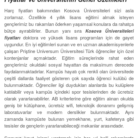
Harç fiyatları bakımından Kosova Üniversiteleri sizi asla
zorlamaz. Özellikle 4 yıllık lisans eğitimi almak isteyen
gençlerimiz bu rakamları öderken yaşamsal konulara da rahatça
bütçe ayırabilirler. Bunun yanı sıra
Kosova Üniversiteleri
fiyatları
doktora ve yüksek lisans programları için de gayet
uygundur. En iyi eğitimleri sunan ve en uzman akademisyenlerle
çalışan Priştine Universum Üniversitesi Türk öğrenciler için özel
kontenjanlar açmaktadır. Eğitim süreçlerinde rahat eden
gençlerimiz okuldaki sosyal hayattan da maksimum derecede
faydalanmaktadırlar. Kampüs hayatı çok renkli olan üniversitede
çeşitli dallarda faaliyet gösteren çok sayıda öğrenci kulübü de
bulunmaktadır. Öğrenciler ilgi duydukları alanlarda bu kulüplere
katılabilir veya kampüs içindeki spor tesislerinden de ücretsiz
olarak yararlanabilirler. AB kriterlerine göre eğitim alınan okulda
geniş bir kütüphane, ücretsiz wifi, teknolojik donanımı gelişmiş
laboratuvarlar ve modern derslikler bulunmaktadır. Aynı
zamanda kampüste bulunan yemekhane, yurt, kafeterya gibi
tesisler de gençlerin yararlanabileceği mekanlar arasındadır.
Sınavsız kayıt işlemi yaptırmak için her yıl belli rakamlarda