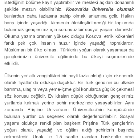
istediğiniz bölüme kayıt yaptırabilir ve mesleki açıdan donanımlı
şekilde mezun olabilirsiniz.
Kosova’da üniversite okumak
bunlardan daha fazlasına sahip olmak anlamına gelir. Halkın
barış içinde yaşadığı, kimsenin ötekileştirilmediği bir toplumda
bulunmak gençlerimiz için sorunsuz bir sosyal yaşam demektir.
Okuma yazma oranının yüksek olduğu Kosova, etnik kökenleri
farklı pek çok insanın huzur içinde yaşadığı topraklardır.
Müslüman bir ülke olması, Türklerin yoğun olarak yaşaması da
gençlerimizin üniversite eğitiminde bu ülkeyi seçmelerinde
etkilidir.
Ülkenin yer altı zenginlikleri bir hayli fazla olduğu için ekonomik
olarak fiyatlar da oldukça düşüktür. Bir Türk gencinin bu ülkede
barınma, ulaşım veya yeme-içme gibi konularda güçlük çekmesi
söz konusu değildir. Ev kiraları düşük olduğundan gençlerimiz
yurtlarda kalmak yerine şehir merkezinde yaşayabilirler. Aynı
zamanda Priştine Universum Üniversitesi’nin kampüsünde
bulunan yurtlar da seçenek olarak değerlendirilebilir. Sosyal
yaşamı oldukça renkli plan başkent Priştine Türk gençlerinin
yoğun olarak yaşadığı ve eğitim aldığı şehirlerin başında
gelmektedir. Uçak ile 1,5 saatte ulaşılan başkentte araç