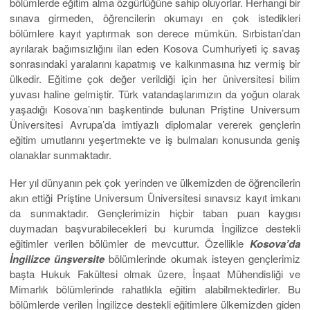
bölümlerde eğitim alma özgürlüğüne sahip oluyorlar. Herhangi bir
sınava girmeden, öğrencilerin okumayı en çok istedikleri
bölümlere kayıt yaptırmak son derece mümkün. Sırbistan’dan
ayrılarak bağımsızlığını ilan eden Kosova Cumhuriyeti iç savaş
sonrasındaki yaralarını kapatmış ve kalkınmasına hız vermiş bir
ülkedir. Eğitime çok değer verildiği için her üniversitesi bilim
yuvası haline gelmiştir. Türk vatandaşlarımızın da yoğun olarak
yaşadığı Kosova’nın başkentinde bulunan Priştine Universum
Üniversitesi Avrupa’da imtiyazlı diplomalar vererek gençlerin
eğitim umutlarını yeşertmekte ve iş bulmaları konusunda geniş
olanaklar sunmaktadır.
Her yıl dünyanın pek çok yerinden ve ülkemizden de öğrencilerin
akın ettiği Priştine Universum Üniversitesi sınavsız kayıt imkanı
da sunmaktadır. Gençlerimizin hiçbir taban puan kaygısı
duymadan başvurabilecekleri bu kurumda İngilizce destekli
eğitimler verilen bölümler de mevcuttur. Özellikle
Kosova’da
İngilizce ünşversite
bölümlerinde okumak isteyen gençlerimiz
başta Hukuk Fakültesi olmak üzere, İnşaat Mühendisliği ve
Mimarlık bölümlerinde rahatlıkla eğitim alabilmektedirler. Bu
bölümlerde verilen İngilizce destekli eğitimlere ülkemizden giden