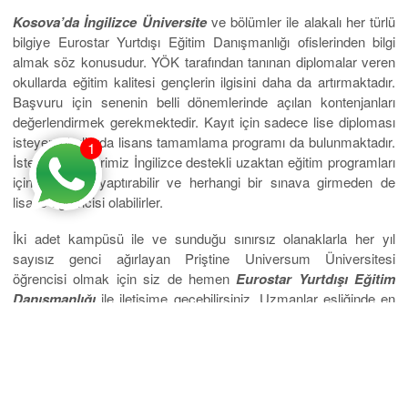
Kosova’da İngilizce Üniversite
ve bölümler ile alakalı her türlü
bilgiye Eurostar Yurtdışı Eğitim Danışmanlığı ofislerinden bilgi
almak söz konusudur. YÖK tarafından tanınan diplomalar veren
okullarda eğitim kalitesi gençlerin ilgisini daha da artırmaktadır.
Başvuru için senenin belli dönemlerinde açılan kontenjanları
değerlendirmek gerekmektedir. Kayıt için sadece lise diploması
isteyen okullarda lisans tamamlama programı da bulunmaktadır.
1
İsteyen gençlerimiz İngilizce destekli uzaktan eğitim programları
için de kayıt yaptırabilir ve herhangi bir sınava girmeden de
lisans öğrencisi olabilirler.
İki adet kampüsü ile ve sunduğu sınırsız olanaklarla her yıl
sayısız genci ağırlayan Priştine Universum Üniversitesi
öğrencisi olmak için siz de hemen
Eurostar Yurtdışı Eğitim
Danışmanlığı
ile iletişime geçebilirsiniz. Uzmanlar eşliğinde en
doğru kararı vererek, hayalini kurduğunuz eğitim hayatına
kavuşabilir, düşük harç bedelleri sayesinde bütçenizi
zorlamadan da yurt dışında okuma olanağını en güzel şekilde
değerlendirebilirsiniz.