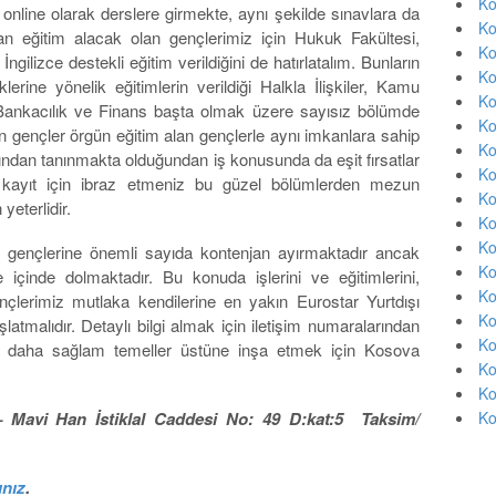
Ko
nline olarak derslere girmekte, aynı şekilde sınavlara da
Ko
tan eğitim alacak olan gençlerimiz için Hukuk Fakültesi,
Ko
gilizce destekli eğitim verildiğini de hatırlatalım. Bunların
Ko
rine yönelik eğitimlerin verildiği Halkla İlişkiler, Kamu
Ko
Bankacılık ve Finans başta olmak üzere sayısız bölümde
Ko
n gençler örgün eğitim alan gençlerle aynı imkanlara sahip
Ko
fından tanınmakta olduğundan iş konusunda da eşit fırsatlar
Ko
ı kayıt için ibraz etmeniz bu güzel bölümlerden mezun
Ko
yeterlidir.
Ko
Ko
rk gençlerine önemli sayıda kontenjan ayırmaktadır ancak
Ko
 içinde dolmaktadır. Bu konuda işlerini ve eğitimlerini,
Ko
çlerimiz mutlaka kendilerine en yakın Eurostar Yurtdışı
Ko
latmalıdır. Detaylı bilgi almak için iletişim numaralarından
Ko
i daha sağlam temeller üstüne inşa etmek için Kosova
Ko
Ko
– Mavi Han İstiklal Caddesi No: 49 D:kat:5 Taksim/
Ko
ınız
.