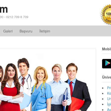
im
 00 - 0212 709 8 709
Galeri
Başvuru
İletişim
Mobi
Ünive
Pr
Ko
Un
İş
Av