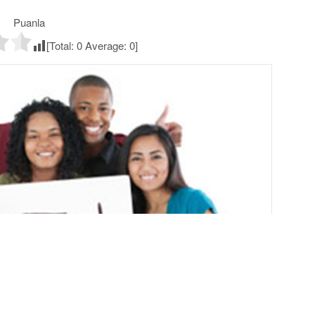
Puanla
[Total:
0
Average:
0
]