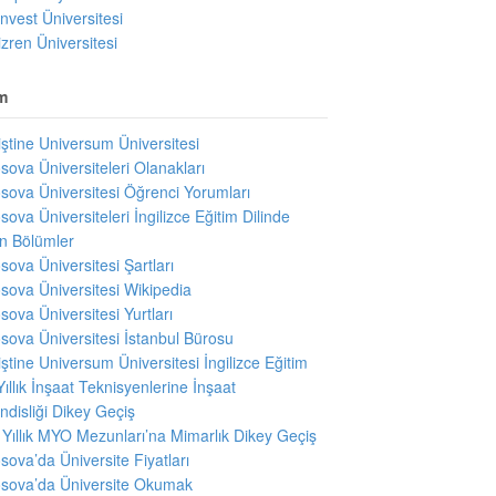
invest Üniversitesi
izren Üniversitesi
m
iştine Universum Üniversitesi
sova Üniversiteleri Olanakları
sova Üniversitesi Öğrenci Yorumları
sova Üniversiteleri İngilizce Eğitim Dilinde
en Bölümler
sova Üniversitesi Şartları
sova Üniversitesi Wikipedia
sova Üniversitesi Yurtları
sova Üniversitesi İstanbul Bürosu
iştine Universum Üniversitesi İngilizce Eğitim
Yıllık İnşaat Teknisyenlerine İnşaat
disliği Dikey Geçiş
i Yıllık MYO Mezunları’na Mimarlık Dikey Geçiş
sova’da Üniversite Fiyatları
sova’da Üniversite Okumak