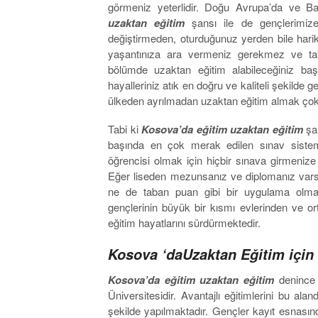
görmeniz yeterlidir. Doğu Avrupa’da ve B
uzaktan eğitim
şansı ile de gençlerimize 
değiştirmeden, oturduğunuz yerden bile harika 
yaşantınıza ara vermeniz gerekmez ve ta
bölümde uzaktan eğitim alabileceğiniz baş
hayalleriniz atık en doğru ve kaliteli şekilde 
ülkeden ayrılmadan uzaktan eğitim almak çok 
Tabi ki
Kosova’da eğitim uzaktan eğitim
şan
başında en çok merak edilen sınav sistem
öğrencisi olmak için hiçbir sınava girmeni
Eğer liseden mezunsanız ve diplomanız varsa
ne de taban puan gibi bir uygulama olmad
gençlerinin büyük bir kısmı evlerinden ve o
eğitim hayatlarını sürdürmektedir.
Kosova ‘daUzaktan Eğitim için 
Kosova’da eğitim uzaktan eğitim
denince 
Üniversitesidir. Avantajlı eğitimlerini bu al
şekilde yapılmaktadır. Gençler kayıt esnasında