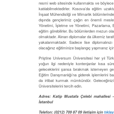
resmi web sitesinde kullanmakta ve böylece o
katılabilmektedirler. Kosova’da eğitim uzak
İnşaat Mühendisliği ve Mimarlık bölümlerinde İn
dışında gençlerimiz çağın en önemli meslekle
Yönetimi, İşletme ve Yönetimi, Pazarlama, 
eğitim görebilirler. Bu bölümlerden mezun ola
olmaktadır. Alınan diplomalar da ülkemiz tara
yakalanmaktadır. Sadece lise diplomalınız
olacağınız eğitiminize başlangıç yapmanız için 
Priştine Universum Üniversitesi her yıl Tü
yoğun ilgi nedeniyle kontenjanlar kısa süre
geleceklerini şansa bırakmak istemeyen gen
Eğitim Danışmanlığı’na giderek işlemlerini baş
da irtibat kurmak mümkündür. Geleceğiniz
Üniversitelerini tercih edin.
Adres: Katip Mustafa Çelebi mahallesi 
İstanbul
Telefon: (0212) 709 87 09 iletişim için
tıklay