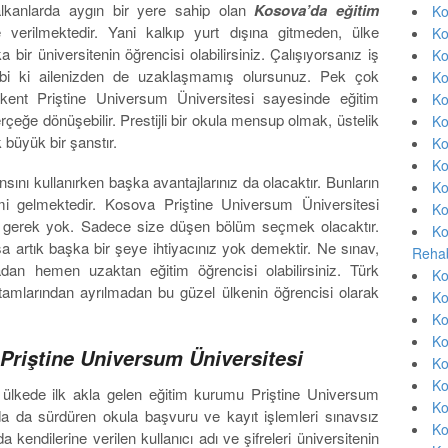
alkanlarda aygın bir yere sahip olan
Kosova’da eğitim
Ko
verilmektedir. Yani kalkıp yurt dışına gitmeden, ülke
Ko
bir üniversitenin öğrencisi olabilirsiniz. Çalışıyorsanız iş
Ko
bi ki ailenizden de uzaklaşmamış olursunuz. Pek çok
Ko
kent Priştine Universum Üniversitesi sayesinde eğitim
Ko
gerçeğe dönüşebilir. Prestijli bir okula mensup olmak, üstelik
Ko
büyük bir şanstır.
Ko
Ko
sını kullanırken başka avantajlarınız da olacaktır. Bunların
Ko
i gelmektedir. Kosova Priştine Universum Üniversitesi
Ko
ze gerek yok. Sadece size düşen bölüm seçmek olacaktır.
Ko
 artık başka bir şeye ihtiyacınız yok demektir. Ne sınav,
Rehab
an hemen uzaktan eğitim öğrencisi olabilirsiniz. Türk
Ko
rtamlarından ayrılmadan bu güzel ülkenin öğrencisi olarak
Ko
Ko
Ko
Priştine Universum Üniversitesi
Ko
Ko
ülkede ilk akla gelen eğitim kurumu Priştine Universum
Ko
anda da sürdüren okula başvuru ve kayıt işlemleri sınavsız
Ko
 kendilerine verilen kullanıcı adı ve şifreleri üniversitenin