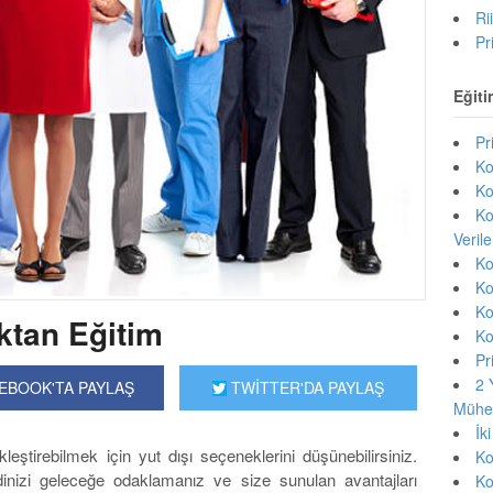
Ri
Pr
Eğiti
Pr
Ko
Ko
Ko
Veril
Ko
Ko
Ko
ktan Eğitim
Ko
Pr
2 
EBOOK'TA PAYLAŞ
TWİTTER'DA PAYLAŞ
Mühen
İk
leştirebilmek için yut dışı seçeneklerini düşünebilirsiniz.
Ko
ndinizi geleceğe odaklamanız ve size sunulan avantajları
Ko