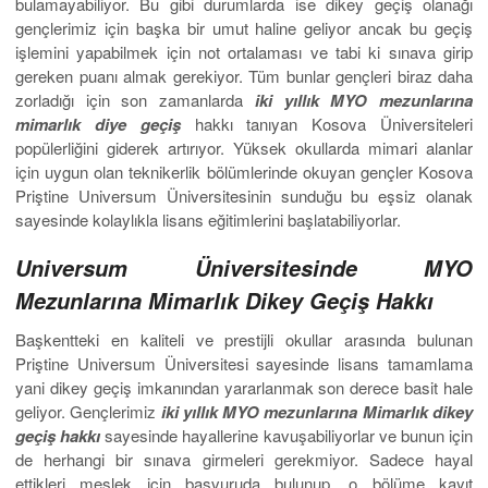
bulamayabiliyor. Bu gibi durumlarda ise dikey geçiş olanağı
gençlerimiz için başka bir umut haline geliyor ancak bu geçiş
işlemini yapabilmek için not ortalaması ve tabi ki sınava girip
gereken puanı almak gerekiyor. Tüm bunlar gençleri biraz daha
zorladığı için son zamanlarda
iki yıllık MYO mezunlarına
mimarlık diye geçiş
hakkı tanıyan Kosova Üniversiteleri
popülerliğini giderek artırıyor. Yüksek okullarda mimari alanlar
için uygun olan teknikerlik bölümlerinde okuyan gençler Kosova
Priştine Universum Üniversitesinin sunduğu bu eşsiz olanak
sayesinde kolaylıkla lisans eğitimlerini başlatabiliyorlar.
Universum Üniversitesinde MYO
Mezunlarına Mimarlık Dikey Geçiş Hakkı
Başkentteki en kaliteli ve prestijli okullar arasında bulunan
Priştine Universum Üniversitesi sayesinde lisans tamamlama
yani dikey geçiş imkanından yararlanmak son derece basit hale
geliyor. Gençlerimiz
iki yıllık MYO mezunlarına Mimarlık dikey
geçiş hakkı
sayesinde hayallerine kavuşabiliyorlar ve bunun için
de herhangi bir sınava girmeleri gerekmiyor. Sadece hayal
ettikleri meslek için başvuruda bulunup, o bölüme kayıt