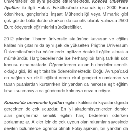
üniversiteleri de aynı şekilde etkilemektedir.
Kosova Üniersite
fiyatları
ile ilgili Hukuk Fakültesi’nde okumak için 2000 Euro
ödenirken, gençlerimiz İnşaat Mühendisliği veya Mimarlık gibi
çok gözde bölümlerde okurken de senelik olarak yalnızca 2500
Euro ödeyerek eğitimlerini sürdürebilirler.
2012 yılından itibaren üniversite statüsüne kavuşan ve eğitim
kalitesinin çıtasını da aynı şekilde yükselten Priştine Universum
Üniversitesi’nde bu bölümlerde İngilizce destekli eğitim almak a
mümkündür. Harç bedellerinde ise herhangi bir fahiş farklılık söz
konusu olmamaktadır. Öğrencilerden alınan bu bedeller senelik
olduğu gibi, iki eşit taksitle ödenebilmektedir. Doğu Avrupa’daki
en sağlam ve etkili eğitimi veren okul gençleri sınavlardan ve
taban puanlardan kurtarırken bir yandan da herkese eşit eğitim
fırsatı sunmasıyla da gündemde kalmaya devam ediyor.
Kosova’da üniversite fiyatları
eğitim kalitesi ile kıyaslandığında
gerçekten de çok ucuzdur. En iyi akademisyenlerden dersler
alan gençlerimiz senelik eğitim harç bedellerini öderken
zorlanmazlar. Aileler için de çok uygun olan rakamlar sayesinde
sevilen bölümlerde öğrenci olmak kolaylaşırken, bir yandan da