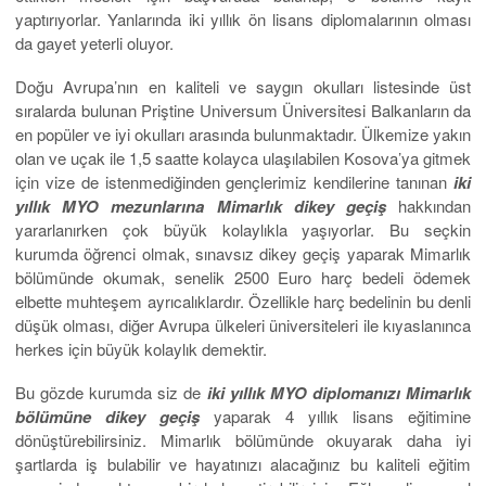
yaptırıyorlar. Yanlarında iki yıllık ön lisans diplomalarının olması
da gayet yeterli oluyor.
Doğu Avrupa’nın en kaliteli ve saygın okulları listesinde üst
sıralarda bulunan Priştine Universum Üniversitesi Balkanların da
en popüler ve iyi okulları arasında bulunmaktadır. Ülkemize yakın
olan ve uçak ile 1,5 saatte kolayca ulaşılabilen Kosova’ya gitmek
için vize de istenmediğinden gençlerimiz kendilerine tanınan
iki
yıllık MYO mezunlarına Mimarlık dikey geçiş
hakkından
yararlanırken çok büyük kolaylıkla yaşıyorlar. Bu seçkin
kurumda öğrenci olmak, sınavsız dikey geçiş yaparak Mimarlık
bölümünde okumak, senelik 2500 Euro harç bedeli ödemek
elbette muhteşem ayrıcalıklardır. Özellikle harç bedelinin bu denli
düşük olması, diğer Avrupa ülkeleri üniversiteleri ile kıyaslanınca
herkes için büyük kolaylık demektir.
Bu gözde kurumda siz de
iki yıllık MYO diplomanızı Mimarlık
bölümüne dikey geçiş
yaparak 4 yıllık lisans eğitimine
dönüştürebilirsiniz. Mimarlık bölümünde okuyarak daha iyi
şartlarda iş bulabilir ve hayatınızı alacağınız bu kaliteli eğitim