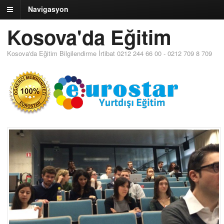
Navigasyon
Kosova'da Eğitim
Kosova'da Eğitim Bilgilendirme İrtibat 0212 244 66 00 - 0212 709 8 709