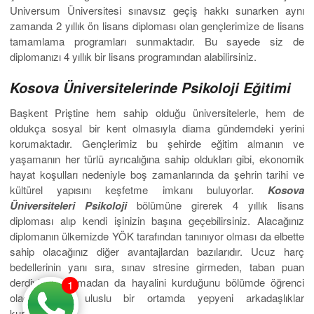
Universum Üniversitesi sınavsız geçiş hakkı sunarken aynı
zamanda 2 yıllık ön lisans diploması olan gençlerimize de lisans
tamamlama programları sunmaktadır. Bu sayede siz de
diplomanızı 4 yıllık bir lisans programından alabilirsiniz.
Kosova Üniversitelerinde Psikoloji Eğitimi
Başkent Priştine hem sahip olduğu üniversitelerle, hem de
oldukça sosyal bir kent olmasıyla diama gündemdeki yerini
korumaktadır. Gençlerimiz bu şehirde eğitim almanın ve
yaşamanın her türlü ayrıcalığına sahip oldukları gibi, ekonomik
hayat koşulları nedeniyle boş zamanlarında da şehrin tarihi ve
kültürel yapısını keşfetme imkanı buluyorlar.
Kosova
Üniversiteleri Psikoloji
bölümüne girerek 4 yıllık lisans
diploması alıp kendi işinizin başına geçebilirsiniz. Alacağınız
diplomanın ülkemizde YÖK tarafından tanınıyor olması da elbette
sahip olacağınız diğer avantajlardan bazılarıdır. Ucuz harç
bedellerinin yanı sıra, sınav stresine girmeden, taban puan
derdiyle uğraşmadan da hayalini kurduğunu bölümde öğrenci
1
olacak, çok uluslu bir ortamda yepyeni arkadaşlıklar
kuracaksınız.