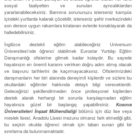
sosyal faaliyetten ve sunulan ayrıcalıklardan
yararlanabileceksiniz. Barınma sorununuzu isterseniz kampüs
içindeki yurtlarda kalarak çözebilir, isterseniz şehir merkezindeki
son derece uygun rakamlara kiralanan evlerde konaklayarak da
halledebilirsiniz.
İngilizce destekli eğitim alabileceğiniz Universum
Üniversitesi’nde öğrenci olabilmek Eurostar Yurtdışı Eğitim
Danışmanlığı ofislerine gitmek kadar kolaydır. Bu sayede
hayatınızın en önemli kararını verirken doğru adım atmış olacak
ve başvuru tarihlerini de kaçırmayacaksınız. Ofislerimizdeki
danışmanların her biri alanında deneyimli kişilerdir ve sizlere bu
okullardaki eğitimler hakkında detaylı bilgi vereceklerdir.
Geleceğinizi şekillendirmeden önce profesyonel kişilerden
destek alarak herhangi bir sorunla karşılaşmadan eğitim
hayatınıza güzel bir başlangıç yapabilirsiniz.
Kosova
Üniversiteleri İnşaat Mühendisliği
bölümü için düz lise veya
meslek lisesi, Anadolu Lisesi mezunu olmanız fark etmediği gibi,
bu seçkin okulda öğrenci olmak için taban sunan gibi bir
sınırlama da bulunmamaktadır.