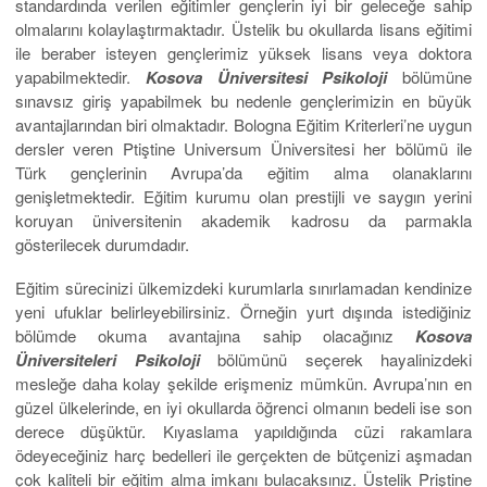
standardında verilen eğitimler gençlerin iyi bir geleceğe sahip
olmalarını kolaylaştırmaktadır. Üstelik bu okullarda lisans eğitimi
ile beraber isteyen gençlerimiz yüksek lisans veya doktora
yapabilmektedir.
Kosova Üniversitesi Psikoloji
bölümüne
sınavsız giriş yapabilmek bu nedenle gençlerimizin en büyük
avantajlarından biri olmaktadır. Bologna Eğitim Kriterleri’ne uygun
dersler veren Ptiştine Universum Üniversitesi her bölümü ile
Türk gençlerinin Avrupa’da eğitim alma olanaklarını
genişletmektedir. Eğitim kurumu olan prestijli ve saygın yerini
koruyan üniversitenin akademik kadrosu da parmakla
gösterilecek durumdadır.
Eğitim sürecinizi ülkemizdeki kurumlarla sınırlamadan kendinize
yeni ufuklar belirleyebilirsiniz. Örneğin yurt dışında istediğiniz
bölümde okuma avantajına sahip olacağınız
Kosova
Üniversiteleri Psikoloji
bölümünü seçerek hayalinizdeki
mesleğe daha kolay şekilde erişmeniz mümkün. Avrupa’nın en
güzel ülkelerinde, en iyi okullarda öğrenci olmanın bedeli ise son
derece düşüktür. Kıyaslama yapıldığında cüzi rakamlara
ödeyeceğiniz harç bedelleri ile gerçekten de bütçenizi aşmadan
çok kaliteli bir eğitim alma imkanı bulacaksınız. Üstelik Priştine