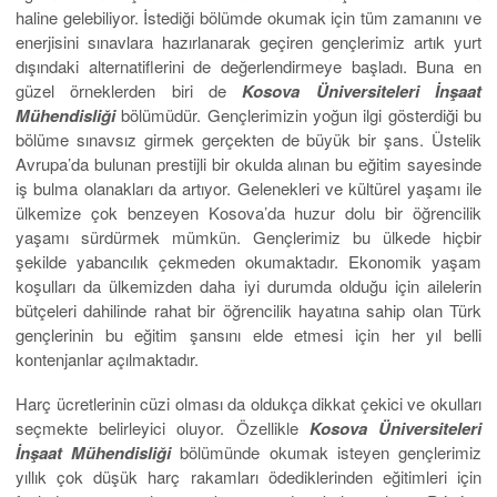
haline gelebiliyor. İstediği bölümde okumak için tüm zamanını ve
enerjisini sınavlara hazırlanarak geçiren gençlerimiz artık yurt
dışındaki alternatiflerini de değerlendirmeye başladı. Buna en
güzel örneklerden biri de
Kosova Üniversiteleri İnşaat
Mühendisliği
bölümüdür. Gençlerimizin yoğun ilgi gösterdiği bu
bölüme sınavsız girmek gerçekten de büyük bir şans. Üstelik
Avrupa’da bulunan prestijli bir okulda alınan bu eğitim sayesinde
iş bulma olanakları da artıyor. Gelenekleri ve kültürel yaşamı ile
ülkemize çok benzeyen Kosova’da huzur dolu bir öğrencilik
yaşamı sürdürmek mümkün. Gençlerimiz bu ülkede hiçbir
şekilde yabancılık çekmeden okumaktadır. Ekonomik yaşam
koşulları da ülkemizden daha iyi durumda olduğu için ailelerin
bütçeleri dahilinde rahat bir öğrencilik hayatına sahip olan Türk
gençlerinin bu eğitim şansını elde etmesi için her yıl belli
kontenjanlar açılmaktadır.
Harç ücretlerinin cüzi olması da oldukça dikkat çekici ve okulları
seçmekte belirleyici oluyor. Özellikle
Kosova Üniversiteleri
İnşaat Mühendisliği
bölümünde okumak isteyen gençlerimiz
yıllık çok düşük harç rakamları ödediklerinden eğitimleri için