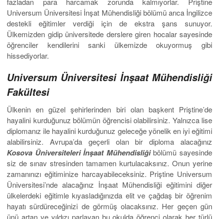
fazladan para harcamak zorunda kalmıyorlar. Priştine
Universum Üniversitesi İnşat Mühendisliği bölümü arıca İngilizce
destekli eğitimler verdiği için de ekstra şans sunuyor.
Ülkemizden gidip üniversitede derslere giren hocalar sayesinde
öğrenciler kendilerini sanki ülkemizde okuyormuş gibi
hissediyorlar.
Universum Üniversitesi İnşaat Mühendisliği
Fakültesi
Ülkenin en güzel şehirlerinden biri olan başkent Priştine’de
hayalini kurduğunuz bölümün öğrencisi olabilirsiniz. Yalnızca lise
diplomanız ile hayalini kurduğunuz geleceğe yönelik en iyi eğitimi
alabilirsiniz. Avrupa’da geçerli olan bir diploma alacağınız
Kosova Üniversiteleri İnşaat Mühendisliği
bölümü sayesinde
siz de sınav stresinden tamamen kurtulacaksınız. Onun yerine
zamanınızı eğitiminize harcayabileceksiniz. Priştine Universum
Üniversitesi’nde alacağınız İnşaat Mühendisliği eğitimini diğer
ülkelerdeki eğitimle kıyasladığınızda elit ve çağdaş bir öğrenim
hayatı sürdüreceğinizi de görmüş olacaksınız. Her geçen gün
ünü artan ve yıldızı parlayan bu okulda öğrenci olarak her türlü