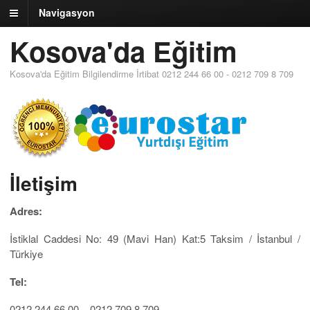
Navigasyon
Kosova'da Eğitim
Kosova'da Eğitim Bilgilendirme İrtibat 0212 244 66 00 - 0212 709 8 709
İletişim
Adres:
İstiklal Caddesi No: 49 (Mavi Han) Kat:5 Taksim / İstanbul /
Türkiye
Tel:
0212 244 66 00 – 0212 709 8 709