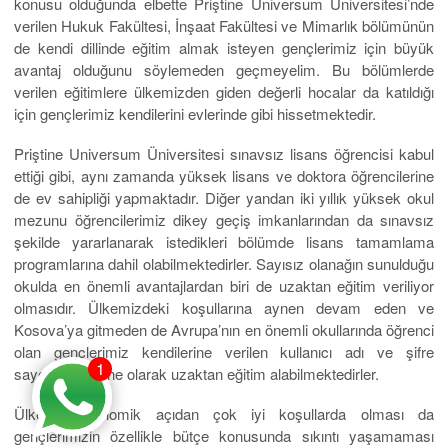
konusu olduğunda elbette Priştine Universum Üniversitesi’nde
verilen Hukuk Fakültesi, İnşaat Fakültesi ve Mimarlık bölümünün
de kendi dillinde eğitim almak isteyen gençlerimiz için büyük
avantaj olduğunu söylemeden geçmeyelim. Bu bölümlerde
verilen eğitimlere ülkemizden giden değerli hocalar da katıldığı
için gençlerimiz kendilerini evlerinde gibi hissetmektedir.
Priştine Universum Üniversitesi sınavsız lisans öğrencisi kabul
ettiği gibi, aynı zamanda yüksek lisans ve doktora öğrencilerine
de ev sahipliği yapmaktadır. Diğer yandan iki yıllık yüksek okul
mezunu öğrencilerimiz dikey geçiş imkanlarından da sınavsız
şekilde yararlanarak istedikleri bölümde lisans tamamlama
programlarına dahil olabilmektedirler. Sayısız olanağın sunulduğu
okulda en önemli avantajlardan biri de uzaktan eğitim veriliyor
olmasıdır. Ülkemizdeki koşullarına aynen devam eden ve
Kosova’ya gitmeden de Avrupa’nın en önemli okullarında öğrenci
olan gençlerimiz kendilerine verilen kullanıcı adı ve şifre
1
sayesinde online olarak uzaktan eğitim alabilmektedirler.
Ülkenin ekonomik açıdan çok iyi koşullarda olması da
gençlerimizin özellikle bütçe konusunda sıkıntı yaşamaması