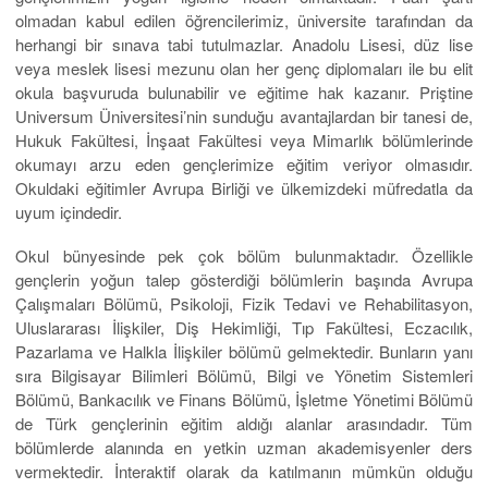
olmadan kabul edilen öğrencilerimiz, üniversite tarafından da
herhangi bir sınava tabi tutulmazlar. Anadolu Lisesi, düz lise
veya meslek lisesi mezunu olan her genç diplomaları ile bu elit
okula başvuruda bulunabilir ve eğitime hak kazanır. Priştine
Universum Üniversitesi’nin sunduğu avantajlardan bir tanesi de,
Hukuk Fakültesi, İnşaat Fakültesi veya Mimarlık bölümlerinde
okumayı arzu eden gençlerimize eğitim veriyor olmasıdır.
Okuldaki eğitimler Avrupa Birliği ve ülkemizdeki müfredatla da
uyum içindedir.
Okul bünyesinde pek çok bölüm bulunmaktadır. Özellikle
gençlerin yoğun talep gösterdiği bölümlerin başında Avrupa
Çalışmaları Bölümü, Psikoloji, Fizik Tedavi ve Rehabilitasyon,
Uluslararası İlişkiler, Diş Hekimliği, Tıp Fakültesi, Eczacılık,
Pazarlama ve Halkla İlişkiler bölümü gelmektedir. Bunların yanı
sıra Bilgisayar Bilimleri Bölümü, Bilgi ve Yönetim Sistemleri
Bölümü, Bankacılık ve Finans Bölümü, İşletme Yönetimi Bölümü
de Türk gençlerinin eğitim aldığı alanlar arasındadır. Tüm
bölümlerde alanında en yetkin uzman akademisyenler ders
vermektedir. İnteraktif olarak da katılmanın mümkün olduğu