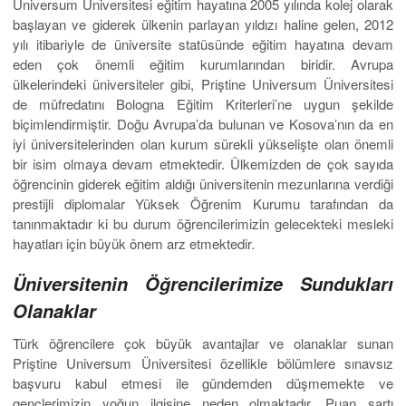
Universum Üniversitesi eğitim hayatına 2005 yılında kolej olarak
başlayan ve giderek ülkenin parlayan yıldızı haline gelen, 2012
yılı itibariyle de üniversite statüsünde eğitim hayatına devam
eden çok önemli eğitim kurumlarından biridir. Avrupa
ülkelerindeki üniversiteler gibi, Priştine Universum Üniversitesi
de müfredatını Bologna Eğitim Kriterleri’ne uygun şekilde
biçimlendirmiştir. Doğu Avrupa’da bulunan ve Kosova’nın da en
iyi üniversitelerinden olan kurum sürekli yükselişte olan önemli
bir isim olmaya devam etmektedir. Ülkemizden de çok sayıda
öğrencinin giderek eğitim aldığı üniversitenin mezunlarına verdiği
prestijli diplomalar Yüksek Öğrenim Kurumu tarafından da
tanınmaktadır ki bu durum öğrencilerimizin gelecekteki mesleki
hayatları için büyük önem arz etmektedir.
Üniversitenin Öğrencilerimize Sundukları
Olanaklar
Türk öğrencilere çok büyük avantajlar ve olanaklar sunan
Priştine Universum Üniversitesi özellikle bölümlere sınavsız
başvuru kabul etmesi ile gündemden düşmemekte ve
gençlerimizin yoğun ilgisine neden olmaktadır. Puan şartı