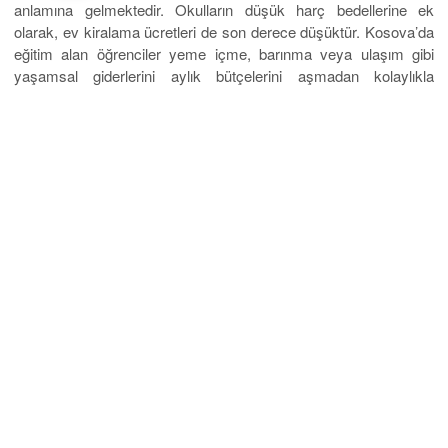
anlamına gelmektedir. Okulların düşük harç bedellerine ek
olarak, ev kiralama ücretleri de son derece düşüktür. Kosova’da
eğitim alan öğrenciler yeme içme, barınma veya ulaşım gibi
yaşamsal giderlerini aylık bütçelerini aşmadan kolaylıkla
karşılayabilmektedir. Çok ucuz bir ülke olduğu için sayısız
olanağa erişen gençlerimiz ailelerine yük olmadan tam bir
öğrencilik hayatı yaşamaktadır. Bu denli kaliteli bir eğitimi hem
okul ücreti, hem de yaşam maliyetleri bakımından cüzi
rakamlarla karşılayabilmek de büyük bir şanstır.
Sizler de Kosova Üniversiteleri olanakları konusunda detaylı bilgi
almak, sınavsız istediğiniz bölümde okumak için Eurostar
Yurtdışı Eğitim Danışmanlığı ofislerimize gelerek
danışmanlarımızdan yardım alabilirsiniz.
Adres: Katip Mustafa Çelebi mahallesi – Mavi Han İstiklal
Caddesi No: 49 D:kat:5 Taksim/İstanbul
Telefon: (0212) 709 87 09 iletişim için
tıklayınız
.