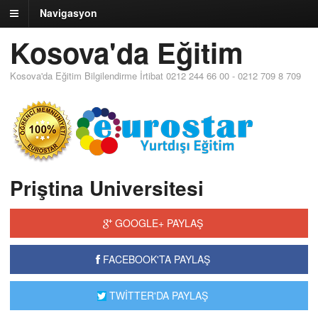
Navigasyon
Kosova'da Eğitim
Kosova'da Eğitim Bilgilendirme İrtibat 0212 244 66 00 - 0212 709 8 709
Priştina Universitesi
GOOGLE+ PAYLAŞ
FACEBOOK'TA PAYLAŞ
TWİTTER'DA PAYLAŞ