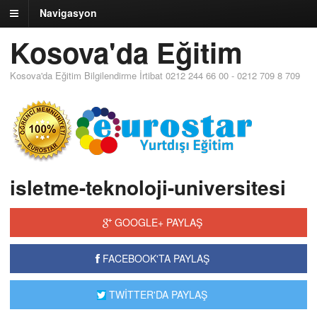
Navigasyon
Kosova'da Eğitim
Kosova'da Eğitim Bilgilendirme İrtibat 0212 244 66 00 - 0212 709 8 709
isletme-teknoloji-universitesi
GOOGLE+ PAYLAŞ
FACEBOOK'TA PAYLAŞ
TWİTTER'DA PAYLAŞ