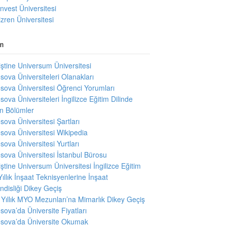
invest Üniversitesi
izren Üniversitesi
m
iştine Universum Üniversitesi
sova Üniversiteleri Olanakları
sova Üniversitesi Öğrenci Yorumları
sova Üniversiteleri İngilizce Eğitim Dilinde
en Bölümler
sova Üniversitesi Şartları
sova Üniversitesi Wikipedia
sova Üniversitesi Yurtları
sova Üniversitesi İstanbul Bürosu
iştine Universum Üniversitesi İngilizce Eğitim
Yıllık İnşaat Teknisyenlerine İnşaat
disliği Dikey Geçiş
i Yıllık MYO Mezunları’na Mimarlık Dikey Geçiş
sova’da Üniversite Fiyatları
sova’da Üniversite Okumak