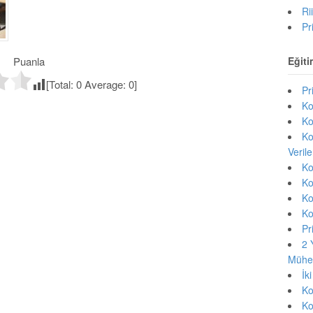
Ri
Pr
Eğiti
Puanla
[Total:
0
Average:
0
]
Pr
Ko
Ko
Ko
Veril
Ko
Ko
Ko
Ko
Pr
2 
Mühen
İk
Ko
Ko