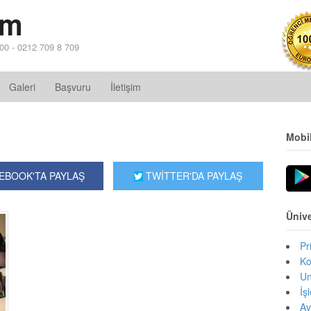
im
 00 - 0212 709 8 709
Galeri
Başvuru
İletişim
Mobi
EBOOK'TA PAYLAŞ
TWİTTER'DA PAYLAŞ
Ünive
Pr
Ko
Un
İş
Av