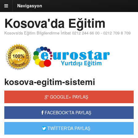
Navigasyon
Kosova'da Eğitim
Kosova'da Eğitim Bilgilendirme İrtibat 0212 244 66 00 - 0212 709 8 709
kosova-egitim-sistemi
GOOGLE+ PAYLAŞ
FACEBOOK'TA PAYLAŞ
TWİTTER'DA PAYLAŞ