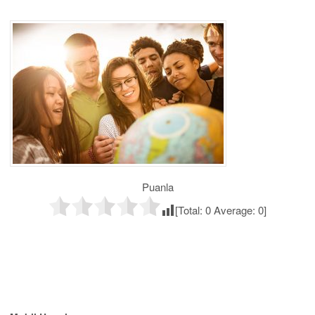
Puanla
[Total:
0
Average:
0
]