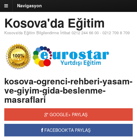
Navigasyon
Kosova'da Eğitim
Kosova'da Eğitim Bilgilendirme İrtibat 0212 244 66 00 - 0212 709 8 709
kosova-ogrenci-rehberi-yasam-
ve-giyim-gida-beslenme-
masraflari
GOOGLE+ PAYLAŞ
FACEBOOK'TA PAYLAŞ