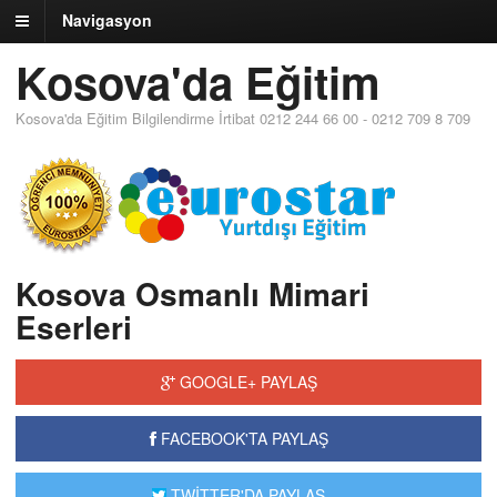
Navigasyon
Kosova'da Eğitim
Kosova'da Eğitim Bilgilendirme İrtibat 0212 244 66 00 - 0212 709 8 709
Kosova Osmanlı Mimari
Eserleri
GOOGLE+ PAYLAŞ
FACEBOOK'TA PAYLAŞ
TWİTTER'DA PAYLAŞ