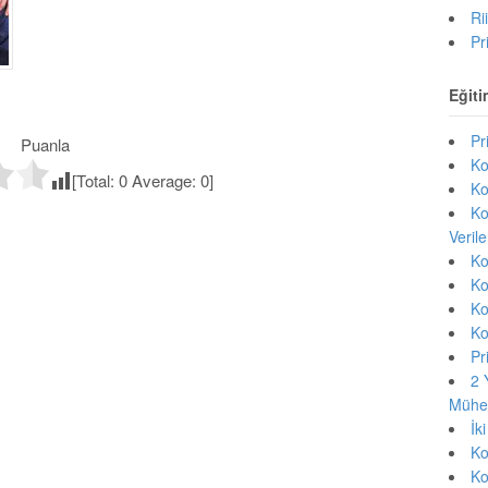
Ri
Pr
Eğiti
Pr
Puanla
Ko
[Total:
0
Average:
0
]
Ko
Ko
Veril
Ko
Ko
Ko
Ko
Pr
2 
Mühen
İk
Ko
Ko