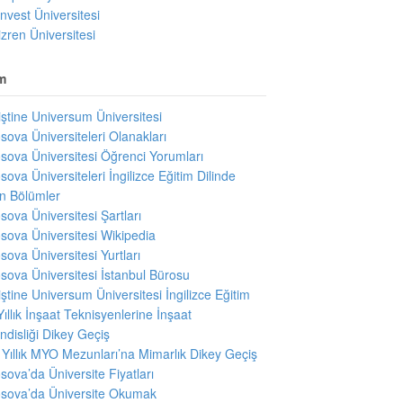
invest Üniversitesi
izren Üniversitesi
m
iştine Universum Üniversitesi
sova Üniversiteleri Olanakları
sova Üniversitesi Öğrenci Yorumları
sova Üniversiteleri İngilizce Eğitim Dilinde
en Bölümler
sova Üniversitesi Şartları
sova Üniversitesi Wikipedia
sova Üniversitesi Yurtları
sova Üniversitesi İstanbul Bürosu
iştine Universum Üniversitesi İngilizce Eğitim
Yıllık İnşaat Teknisyenlerine İnşaat
disliği Dikey Geçiş
i Yıllık MYO Mezunları’na Mimarlık Dikey Geçiş
sova’da Üniversite Fiyatları
sova’da Üniversite Okumak