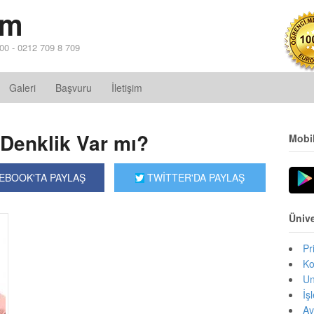
im
 00 - 0212 709 8 709
Galeri
Başvuru
İletişim
 Denklik Var mı?
Mobi
EBOOK'TA PAYLAŞ
TWİTTER'DA PAYLAŞ
Ünive
Pr
Ko
Un
İş
Av