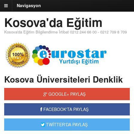
Navigasyon
Kosova'da Eğitim
Kosova'da Eğitim Bilgilendirme İrtibat 0212 244 66 00 - 0212 709 8 709
Kosova Üniversiteleri Denklik
GOOGLE+ PAYLAŞ
FACEBOOK'TA PAYLAŞ
TWİTTER'DA PAYLAŞ