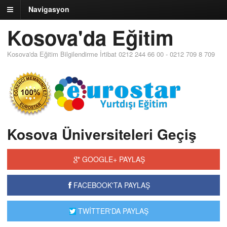
Navigasyon
Kosova'da Eğitim
Kosova'da Eğitim Bilgilendirme İrtibat 0212 244 66 00 - 0212 709 8 709
Kosova Üniversiteleri Geçiş
GOOGLE+ PAYLAŞ
FACEBOOK'TA PAYLAŞ
TWİTTER'DA PAYLAŞ