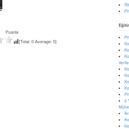
Ri
Pr
Eğiti
Puanla
Pr
[Total:
0
Average:
0
]
Ko
Ko
Ko
Veril
Ko
Ko
Ko
Ko
Pr
2 
Mühen
İk
Ko
Ko