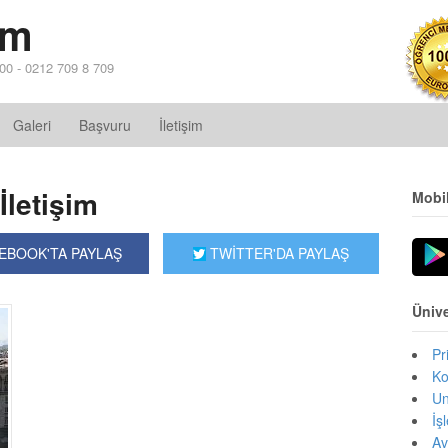
im
 00 - 0212 709 8 709
Galeri
Başvuru
İletişim
İletişim
Mobi
EBOOK'TA PAYLAŞ
TWİTTER'DA PAYLAŞ
Ünive
Pr
Ko
Un
İş
Av