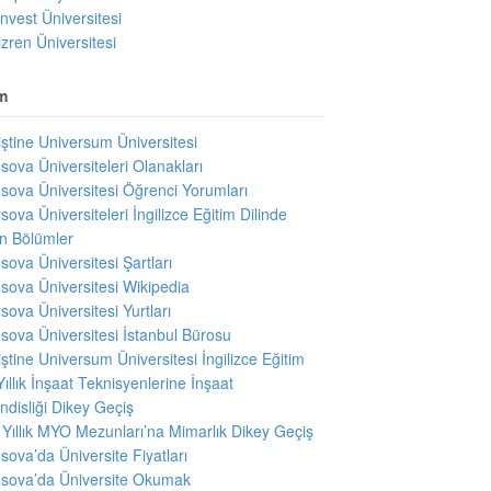
invest Üniversitesi
izren Üniversitesi
m
iştine Universum Üniversitesi
sova Üniversiteleri Olanakları
sova Üniversitesi Öğrenci Yorumları
sova Üniversiteleri İngilizce Eğitim Dilinde
en Bölümler
sova Üniversitesi Şartları
sova Üniversitesi Wikipedia
sova Üniversitesi Yurtları
sova Üniversitesi İstanbul Bürosu
iştine Universum Üniversitesi İngilizce Eğitim
Yıllık İnşaat Teknisyenlerine İnşaat
disliği Dikey Geçiş
i Yıllık MYO Mezunları’na Mimarlık Dikey Geçiş
sova’da Üniversite Fiyatları
sova’da Üniversite Okumak