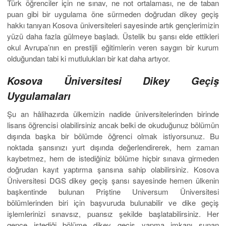
Türk öğrenciler için ne sınav, ne not ortalaması, ne de taban
puan gibi bir uygulama öne sürmeden doğrudan dikey geçiş
hakkı tanıyan Kosova üniversiteleri sayesinde artık gençlerimizin
yüzü daha fazla gülmeye başladı. Üstelik bu şansı elde ettikleri
okul Avrupa’nın en prestijli eğitimlerin veren saygın bir kurum
olduğundan tabi ki mutlulukları bir kat daha artıyor.
Kosova Üniversitesi Dikey Geçiş
Uygulamaları
Şu an hâlihazırda ülkemizin nadide üniversitelerinden birinde
lisans öğrencisi olabilirsiniz ancak belki de okuduğunuz bölümün
dışında başka bir bölümde öğrenci olmak istiyorsunuz. Bu
noktada şansınızı yurt dışında değerlendirerek, hem zaman
kaybetmez, hem de istediğiniz bölüme hiçbir sınava girmeden
doğrudan kayıt yaptırma şansına sahip olabilirsiniz. Kosova
Üniversitesi DGS dikey geçiş şansı sayesinde hemen ülkenin
başkentinde bulunan Priştine Universum Üniversitesi
bölümlerinden biri için başvuruda bulunabilir ve dike geçiş
işlemlerinizi sınavsız, puansız şekilde başlatabilirsiniz. Her
gence istediği bölüme dikey geçiş yapma imkanı sunan