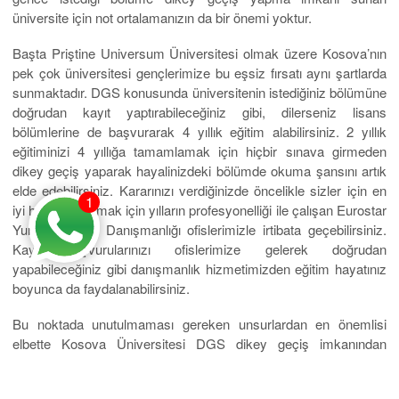
üniversite için not ortalamanızın da bir önemi yoktur.
Başta Priştine Universum Üniversitesi olmak üzere Kosova’nın
pek çok üniversitesi gençlerimize bu eşsiz fırsatı aynı şartlarda
sunmaktadır. DGS konusunda üniversitenin istediğiniz bölümüne
doğrudan kayıt yaptırabileceğiniz gibi, dilerseniz lisans
bölümlerine de başvurarak 4 yıllık eğitim alabilirsiniz. 2 yıllık
eğitiminizi 4 yıllığa tamamlamak için hiçbir sınava girmeden
dikey geçiş yaparak hayalinizdeki bölümde okuma şansını artık
elde edebilirsiniz. Kararınızı verdiğinizde öncelikle sizler için en
1
iyi hizmeti sunmak için yılların profesyonelliği ile çalışan Eurostar
Yurtdışı Eğitim Danışmanlığı ofislerimizle irtibata geçebilirsiniz.
Kayıt başvurularınızı ofislerimize gelerek doğrudan
yapabileceğiniz gibi danışmanlık hizmetimizden eğitim hayatınız
boyunca da faydalanabilirsiniz.
Bu noktada unutulmaması gereken unsurlardan en önemlisi
elbette Kosova Üniversitesi DGS dikey geçiş imkanından
yararlanmak isteyen çok sayıda öğrencinin olduğu ancak
kontenjanların da belli sayılarda sınırlı olduğudur. Vakit