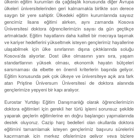
ülkenin eğitim kurumları da çağdaşlık konusunda diğer Avrupa
ülkeleri üniversitelerinden geri kalmamakla birlikte son derece
saygın bir yere sahiptir. Ülkedeki eğitim kurumlarında sayısız
gencimiz lisans eğitimi alırken, aynı zamanda Kosova
Üniversitesi doktora öğrencilerimizin sayısı da gün geçtikçe
artmaktadır. Eğitim hayatlarını daha kaliteli bir mecraya taşımak
ve kariyer hedeflerini yükseltmek isteyen gençlerimiz hayallerine
ulaşabilmek için ülke sınırlarının dışına çıktıklarında soluğu
Kosova’da alıyorlar. Dost ülke olmasının yanı sıra, yaşam
standartlarının yüksek olması, ekonomik hayatın bütçeleri
sarsmaması da elbette en önemli kriterlerin başında geliyor.
Eğitim konusunda pek çok ülkeye ve üniversiteye açık ara fark
atan Priştine Üniversum Üniversitesi de doktora alanında
gençlerimize yepyeni bir kapı aralıyor.
Eurostar Yurtdışı Eğitim Danışmanlığı olarak öğrencilerimizin
doktora eğitimleri için gerekli her türlü işlemi sorunsuz şekilde
yaparak geçlerin eğitimlerine en doğru başlangıcı yapmalarında
destek oluyoruz. Cazip harç bedelleri olan okullarda doktora
eğitimini tamamlamak isteyen gençlerimiz başvuru sürelerini
kaçırmamak için merkez ofislerimize geliyor veya bizlere