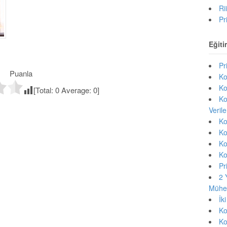
Ri
Pr
Eğiti
Pr
Puanla
Ko
Ko
[Total:
0
Average:
0
]
Ko
Veril
Ko
Ko
Ko
Ko
Pr
2 
Mühen
İk
Ko
Ko