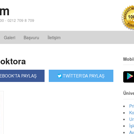
im
 00 - 0212 709 8 709
Galeri
Başvuru
İletişim
Doktora
Mobi
EBOOK'TA PAYLAŞ
TWİTTER'DA PAYLAŞ
Ünive
Pr
Ko
Un
İş
Av