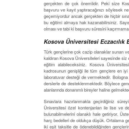
gerçekten de çok önemlidir. Peki size Koso
başvuru ve kayıt yaptıracağınızı söylesek ne
geçemiyordur ancak gerçekten de hiçbir sına
bu eğitimi almaya hak kazanabilirsiniz. Sayısı
olması ve tabi ki başvuru süresini kaçırmama
Kosova Üniversitesi Eczacılık 
Türk gençlerine çok cazip olanaklar sunan ve
kaldıran Kosova Üniversiteleri sayesinde si
eğitim alabileceksiniz. Kosova Üniversites
kadrosunun genişliği ile tüm gençlere en iyi
laboratuvar desteği de vermektedir. Bologna E
derslerle de desteklenmektedir. Böylece ge
alanlarında donanımlı bireyler haline gelmekted
Sınavlara hazırlanmakla geçirdiğiniz süreyi
Üniversitesi özel kontenjanları ile lise ve 
bulunabilmelerini olanaklı hale getiriyor. Üst
harç bedelleri de oldukça düşük. Ortalama geli
iki eşit taksitle de ödenebildiğinden gençl