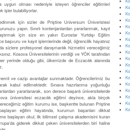
Ko
a uygun olması nedeniyle isteyen öğrenciler eğitimleri
Ko
 işler bulabiliyorlar.
Ko
Ko
dinmek için sizler de Priştine Universum Üniveristesi
Ko
runuzu yapın. Sınırlı kontenjanlardan yararlanmak, kayıt
Ko
ylaştırmak için size en yakın Eurostar Yurtdışı Eğitim
Ko
ce başvuru ve kayıt işlemlerinde değil, öğrencilik hayatınız
Ko
nda sizlere profesyonel danışmanlık hizmetini vereceğimiz
Ko
ksınız. Kosova Üniversitelerinin verdiği ve YÖK tarafından
Ko
her yerinde olduğu gibi, ülkemizde de Eczacılık alanında
Ko
z.
Ko
Ko
önemli ve cazip avantajlar sunmaktadır. Öğrencilerimiz bu
Ko
larak kabul edilmektedir. Sınava hazırlanma yoğunluğu
Ko
nlardan yararlanarak, son derece başarılı üniversitelerde
Ko
sova üniversitesi eczacılık eğitimi deyince, akla birçok
Ko
 önereceğimiz eğitim kurumu ise, başkentte bulunan Priştine
Ko
 başlayan eğitim hayatında, kurumun başarıları dikkat
time başlayan okul, ilk bilimsel çalışma akademisini kuran
rupa’da giderek dikkat çeken üniversitelerden biri haline
dır.