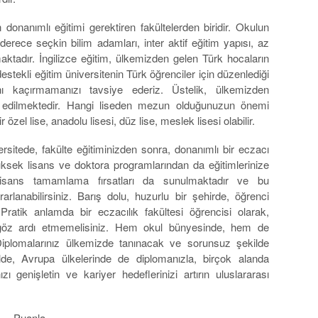
n donanımlı eğitimi gerektiren fakültelerden biridir. Okulun
derece seçkin bilim adamları, inter aktif eğitim yapısı, az
maktadır. İngilizce eğitim, ülkemizden gelen Türk hocaların
 destekli eğitim üniversitenin Türk öğrenciler için düzenlediği
ını kaçırmamanızı tavsiye ederiz. Üstelik, ülkemizden
ul edilmektedir. Hangi liseden mezun olduğunuzun önemi
özel lise, anadolu lisesi, düz lise, meslek lisesi olabilir.
sitede, fakülte eğitiminizden sonra, donanımlı bir eczacı
üksek lisans ve doktora programlarından da eğitimlerinize
n lisans tamamlama fırsatları da sunulmaktadır ve bu
arlanabilirsiniz. Barış dolu, huzurlu bir şehirde, öğrenci
. Pratik anlamda bir eczacılık fakültesi öğrencisi olarak,
a göz ardı etmemelisiniz. Hem okul bünyesinde, hem de
Diplomalarınız ülkemizde tanınacak ve sorunsuz şekilde
ilde, Avrupa ülkelerinde de diplomanızla, birçok alanda
nızı genişletin ve kariyer hedeflerinizi artırın uluslararası
Puanla