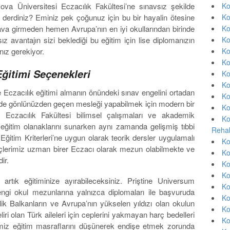
va Üniversitesi Eczacılık Fakültesi’ne sınavsız şekilde
Ko
 derdiniz? Eminiz pek çoğunuz için bu bir hayalin ötesine
Ko
va girmeden hemen Avrupa’nın en iyi okullarından birinde
Ko
z avantajın sizi beklediği bu eğitim için lise diplomanızın
Ko
nız gerekiyor.
Ko
Ko
Eğitimi Seçenekleri
Ko
Ko
 Eczacılık eğitimi almanın önündeki sınav engelini ortadan
Ko
z de gönlünüzden geçen mesleği yapabilmek için modern bir
Ko
i Eczacılık Fakültesi bilimsel çalışmaları ve akademik
Ko
 eğitim olanaklarını sunarken aynı zamanda gelişmiş tıbbi
Rehab
ğitim Kriterleri’ne uygun olarak teorik dersler uygulamalı
Ko
nçlerimiz uzman birer Eczacı olarak mezun olabilmekte ve
Ko
ir.
Ko
Ko
 artık eğitiminize ayırabileceksiniz. Priştine Universum
Ko
dengi okul mezunlarına yalnızca diplomaları ile başvuruda
Ko
elik Balkanların ve Avrupa’nın yükselen yıldızı olan okulun
Ko
ri olan Türk aileleri için ceplerini yakmayan harç bedelleri
Ko
erimiz eğitim masraflarını düşünerek endişe etmek zorunda