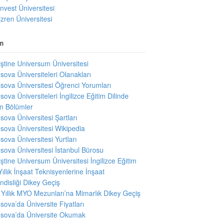
invest Üniversitesi
izren Üniversitesi
m
iştine Universum Üniversitesi
sova Üniversiteleri Olanakları
sova Üniversitesi Öğrenci Yorumları
sova Üniversiteleri İngilizce Eğitim Dilinde
en Bölümler
sova Üniversitesi Şartları
sova Üniversitesi Wikipedia
sova Üniversitesi Yurtları
sova Üniversitesi İstanbul Bürosu
iştine Universum Üniversitesi İngilizce Eğitim
Yıllık İnşaat Teknisyenlerine İnşaat
disliği Dikey Geçiş
i Yıllık MYO Mezunları’na Mimarlık Dikey Geçiş
sova’da Üniversite Fiyatları
sova’da Üniversite Okumak