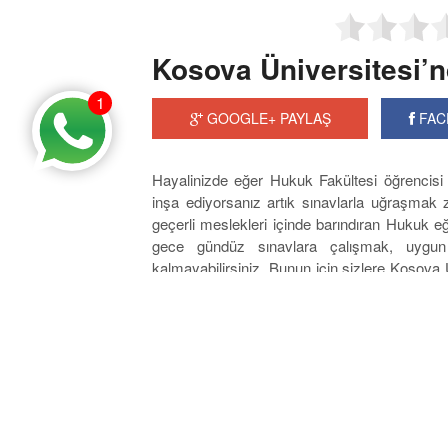
Kosova Üniversitesi’
1
GOOGLE+ PAYLAŞ
FAC
Hayalinizde eğer Hukuk Fakültesi öğrencisi
inşa ediyorsanız artık sınavlarla uğraşma
geçerli meslekleri içinde barındıran Hukuk eği
gece gündüz sınavlara çalışmak, uygun
kalmayabilirsiniz. Bunun için sizlere Kosova
öneriyoruz çünkü bu okula girmek için hiç
bulunmanın mümkün olduğu fakültede öğrenci 
yaptırmanız yeterli olacaktır. Her gence ge
adalet dağıtan insanlar olarak aydın, geniş
bakabilen bireyler yetiştiren çok önemli b
okullardan birinde almak gerekir.
Kosova Üniversitesi’nde Hukuk 