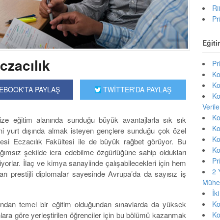
Ri
Pr
Eğiti
czacılık
Pr
Ko
Ko
EBOOK'TA PAYLAŞ
TWİTTER'DA PAYLAŞ
Ko
Veril
Ko
ize eğitim alanında sunduğu büyük avantajlarla sık sık
Ko
mini yurt dışında almak isteyen gençlere sunduğu çok özel
Ko
itesi Eczacılık Fakültesi ile de büyük rağbet görüyor. Bu
Ko
ğımsız şekilde icra edebilme özgürlüğüne sahip oldukları
Pr
liyorlar. İlaç ve kimya sanayiinde çalışabilecekleri için hem
2 
arı prestijli diplomalar sayesinde Avrupa’da da sayısız iş
Mühen
İk
çısından temel bir eğitim olduğundan sınavlarda da yüksek
Ko
lara göre yerleştirilen öğrenciler için bu bölümü kazanmak
Ko