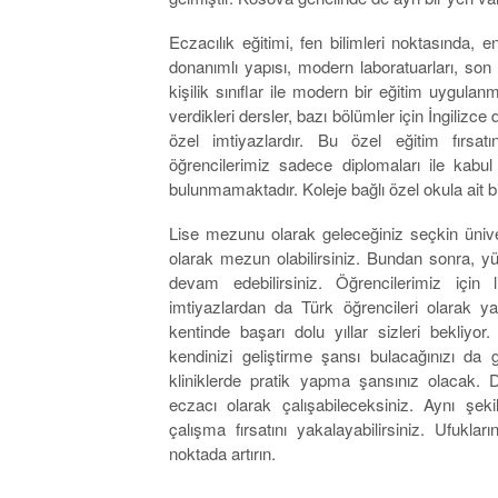
Eczacılık eğitimi, fen bilimleri noktasında, e
donanımlı yapısı, modern laboratuarları, son 
kişilik sınıflar ile modern bir eğitim uygulan
verdikleri dersler, bazı bölümler için İngilizce
özel imtiyazlardır. Bu özel eğitim fırsat
öğrencilerimiz sadece diplomaları ile kab
bulunmamaktadır. Koleje bağlı özel okula ait bir 
Lise mezunu olarak geleceğiniz seçkin üniver
olarak mezun olabilirsiniz. Bundan sonra, y
devam edebilirsiniz. Öğrencilerimiz içi
imtiyazlardan da Türk öğrencileri olarak yar
kentinde başarı dolu yıllar sizleri bekliyor
kendinizi geliştirme şansı bulacağınızı d
kliniklerde pratik yapma şansınız olacak. 
eczacı olarak çalışabileceksiniz. Aynı şek
çalışma fırsatını yakalayabilirsiniz. Ufukları
noktada artırın.