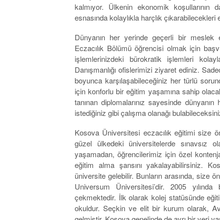
kalmıyor. Ülkenin ekonomik koşullarının d
esnasında kolaylıkla harçlık çıkarabilecekleri ek
Dünyanın her yerinde geçerli bir meslek e
Eczacılık Bölümü öğrencisi olmak için başvu
işlemlerinizdeki bürokratik işlemleri kola
Danışmanlığı ofislerimizi ziyaret ediniz. Sade
boyunca karşılaşabileceğiniz her türlü soru
için konforlu bir eğitim yaşamına sahip olaca
tanınan diplomalarınız sayesinde dünyanın 
istediğiniz gibi çalışma olanağı bulabileceksini
Kosova Üniversitesi eczacılık eğitimi size 
güzel ülkedeki üniversitelerde sınavsız o
yaşamadan, öğrencilerimiz için özel kontenja
eğitim alma şansını yakalayabilirsiniz. Ko
üniversite gelebilir. Bunların arasında, size
Universum Üniversitesi’dir. 2005 yılında
çekmektedir. İlk olarak kolej statüsünde eği
okuldur. Seçkin ve elit bir kurum olarak, Av
gelmiştir. Kosova genelinde de ayrı bir yeri var