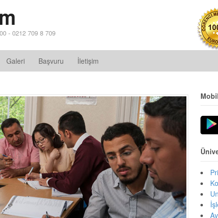
im
 00 - 0212 709 8 709
Galeri
Başvuru
İletişim
Mobi
Ünive
Pr
Ko
Un
İş
Av