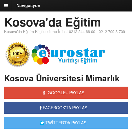
Navigasyon
Kosova'da Eğitim
Kosova'da Eğitim Bilgilendirme İrtibat 0212 244 66 00 - 0212 709 8 709
Kosova Üniversitesi Mimarlık
GOOGLE+ PAYLAŞ
FACEBOOK'TA PAYLAŞ
TWİTTER'DA PAYLAŞ