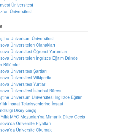
invest Üniversitesi
izren Üniversitesi
m
iştine Universum Üniversitesi
sova Üniversiteleri Olanakları
sova Üniversitesi Öğrenci Yorumları
sova Üniversiteleri İngilizce Eğitim Dilinde
en Bölümler
sova Üniversitesi Şartları
sova Üniversitesi Wikipedia
sova Üniversitesi Yurtları
sova Üniversitesi İstanbul Bürosu
iştine Universum Üniversitesi İngilizce Eğitim
Yıllık İnşaat Teknisyenlerine İnşaat
disliği Dikey Geçiş
i Yıllık MYO Mezunları’na Mimarlık Dikey Geçiş
sova’da Üniversite Fiyatları
sova’da Üniversite Okumak