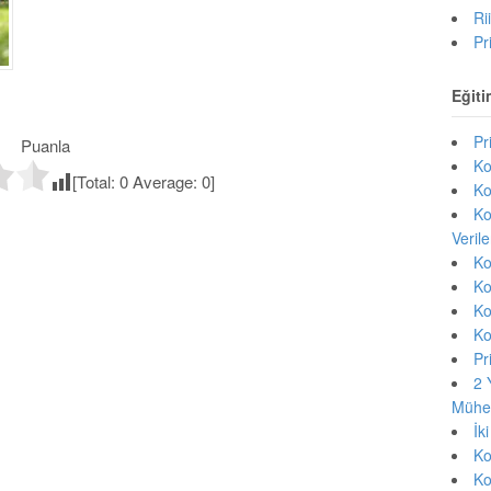
Ri
Pr
Eğiti
Pr
Puanla
Ko
[Total:
0
Average:
0
]
Ko
Ko
Veril
Ko
Ko
Ko
Ko
Pr
2 
Mühen
İk
Ko
Ko