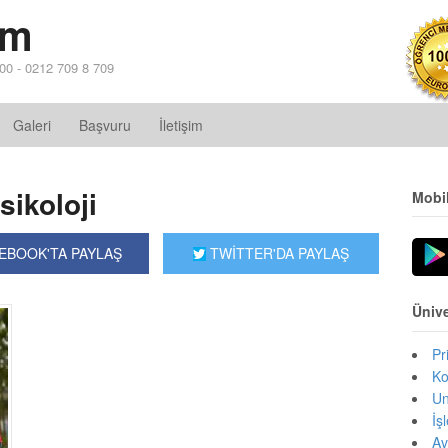
im
 00 - 0212 709 8 709
Galeri
Başvuru
İletişim
sikoloji
Mobi
EBOOK'TA PAYLAŞ
TWİTTER'DA PAYLAŞ
Ünive
Pr
Ko
Un
İş
Av