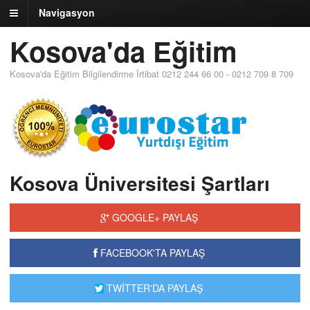
Navigasyon
Kosova'da Eğitim
Kosova'da Eğitim Bilgilendirme İrtibat 0212 244 66 00 - 0212 709 8 709
Kosova Üniversitesi Şartları
GOOGLE+ PAYLAŞ
FACEBOOK'TA PAYLAŞ
TWİTTER'DA PAYLAŞ