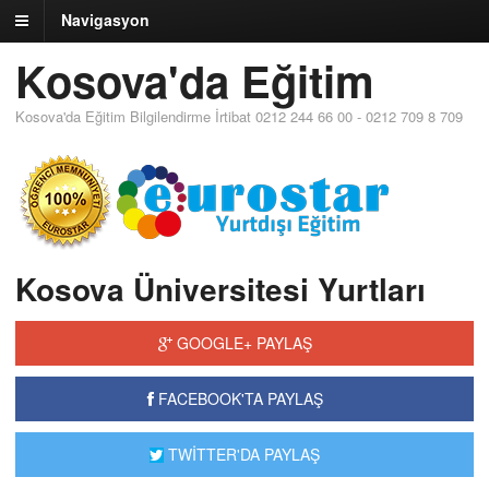
Navigasyon
Kosova'da Eğitim
Kosova'da Eğitim Bilgilendirme İrtibat 0212 244 66 00 - 0212 709 8 709
Kosova Üniversitesi Yurtları
GOOGLE+ PAYLAŞ
FACEBOOK'TA PAYLAŞ
TWİTTER'DA PAYLAŞ