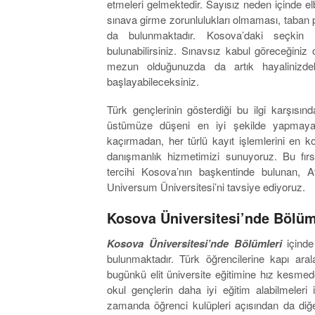
etmeleri gelmektedir. Sayısız neden içinde elb
sınava girme zorunlulukları olmaması, taban pu
da bulunmaktadır. Kosova’daki seçkin ü
bulunabilirsiniz. Sınavsız kabul göreceğiniz 
mezun olduğunuzda da artık hayalinizde
başlayabileceksiniz.
Türk gençlerinin gösterdiği bu ilgi karşısın
üstümüze düşeni en iyi şekilde yapmaya 
kaçırmadan, her türlü kayıt işlemlerini en ko
danışmanlık hizmetimizi sunuyoruz. Bu fır
tercihi Kosova’nın başkentinde bulunan, Av
Universum Üniversitesi’ni tavsiye ediyoruz.
Kosova Üniversitesi’nde Bölüm
Kosova Üniversitesi’nde Bölümleri
içinde
bulunmaktadır. Türk öğrencilerine kapı aral
bugünkü elit üniversite eğitimine hız kesme
okul gençlerin daha iyi eğitim alabilmeleri 
zamanda öğrenci kulüpleri açısından da diğer