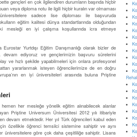
ette gençleri en çok ilgilendiren durumların başında hiçbir
Ko
an veya diploma notu ile ilgili hiçbir kuralın var olmaması
Ko
niversitelere sadece lise diploması ile başvuruda
Ko
okulların eğitim kalitesi dünya standartlarında olduğundan
Ko
ki mesleği en iyi çalışma koşullarında icra etmeye
Ko
Ko
Ko
da Eurostar Yurtdışı Eğitim Danışmanlığı olarak bizler de
Ko
devam ediyoruz ve gençlerimizin başvuru sürelerini
Ko
lay ve hızlı şekilde yapabilmeleri için onlara profesyonel
Ko
sattan yararlanmak isteyen öğrencilerimize de en doğru
Ko
rupa’nın en iyi üniversiteleri arasında buluna Priştine
Rehab
Ko
Ko
leri
Ko
Ko
 hemen her mesleğe yönelik eğitim alınabilecek alanlar
Ko
ayan Priştine Universum Üniversitesi 2012 yılı itibariyle
Ko
den devam etmektedir. Her yıl Türk öğrencileri kabul eden
Ko
için özellikle öğrenci temsilci sistemine sahiptir ve aynı
Ko
 üniversitelere göre çok daha çeşitliliğe sahiptir. Lisans