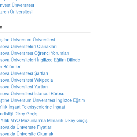
invest Üniversitesi
izren Üniversitesi
m
iştine Universum Üniversitesi
sova Üniversiteleri Olanakları
sova Üniversitesi Öğrenci Yorumları
sova Üniversiteleri İngilizce Eğitim Dilinde
en Bölümler
sova Üniversitesi Şartları
sova Üniversitesi Wikipedia
sova Üniversitesi Yurtları
sova Üniversitesi İstanbul Bürosu
iştine Universum Üniversitesi İngilizce Eğitim
Yıllık İnşaat Teknisyenlerine İnşaat
disliği Dikey Geçiş
i Yıllık MYO Mezunları’na Mimarlık Dikey Geçiş
sova’da Üniversite Fiyatları
sova’da Üniversite Okumak