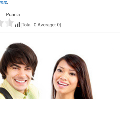
ınız
.
Puanla
[Total:
0
Average:
0
]