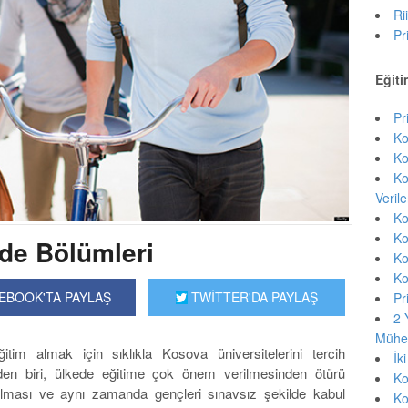
Ri
Pr
Eğiti
Pr
Ko
Ko
Ko
Veril
Ko
Ko
de Bölümleri
Ko
Ko
EBOOK'TA PAYLAŞ
TWİTTER'DA PAYLAŞ
Pr
2 
Mühen
itim almak için sıklıkla Kosova üniversitelerini tercih
İk
den biri, ülkede eğitime çok önem verilmesinden ötürü
Ko
k olması ve aynı zamanda gençleri sınavsız şekilde kabul
Ko