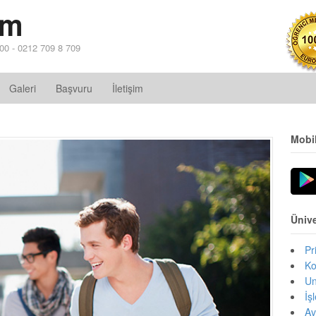
im
 00 - 0212 709 8 709
Galeri
Başvuru
İletişim
Mobi
Ünive
Pr
Ko
Un
İş
Av