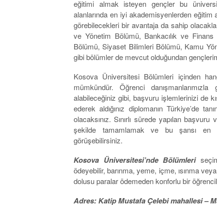
eğitimi almak isteyen gençler bu ünivers
alanlarında en iyi akademisyenlerden eğitim a
görebilecekleri bir avantaja da sahip olacakla
ve Yönetim Bölümü, Bankacılık ve Finans 
Bölümü, Siyaset Bilimleri Bölümü, Kamu Yöne
gibi bölümler de mevcut olduğundan gençlerimi
Kosova Üniversitesi Bölümleri içinden hang
mümkündür. Öğrenci danışmanlarımızla g
alabileceğiniz gibi, başvuru işlemlerinizi de kı
ederek aldığınız diplomanın Türkiye’de tan
olacaksınız. Sınırlı sürede yapılan başvuru v
şekilde tamamlamak ve bu şansı en doğ
görüşebilirsiniz.
Kosova Üniversitesi’nde Bölümleri
seçim
ödeyebilir, barınma, yeme, içme, ısınma veya u
dolusu paralar ödemeden konforlu bir öğrencilik
Adres: Katip Mustafa Çelebi mahallesi – Ma