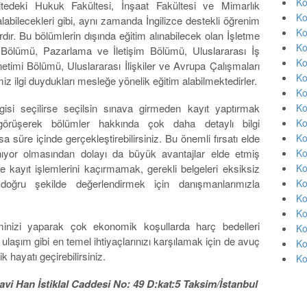
Ko
itedeki Hukuk Fakültesi, İnşaat Fakültesi ve Mimarlık
Ko
labilecekleri gibi, aynı zamanda İngilizce destekli öğrenim
Ko
rdır. Bu bölümlerin dışında eğitim alınabilecek olan İşletme
Ko
Bölümü, Pazarlama ve İletişim Bölümü, Uluslararası İş
Ko
timi Bölümü, Uluslararası İlişkiler ve Avrupa Çalışmaları
Ko
z ilgi duydukları mesleğe yönelik eğitim alabilmektedirler.
Ko
Ko
isi seçilirse seçilsin sınava girmeden kayıt yaptırmak
Ko
örüşerek bölümler hakkında çok daha detaylı bilgi
Ko
sa süre içinde gerçekleştirebilirsiniz. Bu önemli fırsatı elde
Ko
ınıyor olmasından dolayı da büyük avantajlar elde etmiş
Ko
e kayıt işlemlerini kaçırmamak, gerekli belgeleri eksiksiz
Ko
ru şekilde değerlendirmek için danışmanlarımızla
Ko
Ko
inizi yaparak çok ekonomik koşullarda harç bedelleri
Ko
laşım gibi en temel ihtiyaçlarınızı karşılamak için de avuç
Ko
 hayatı geçirebilirsiniz.
Ko
vi Han İstiklal Caddesi No: 49 D:kat:5 Taksim/İstanbul