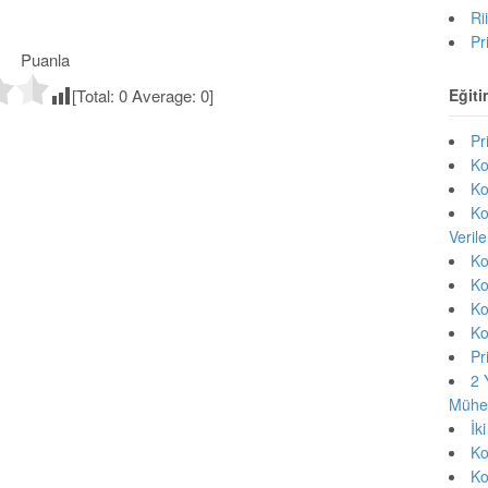
Ri
Pr
Puanla
Eğiti
[Total:
0
Average:
0
]
Pr
Ko
Ko
Ko
Veril
Ko
Ko
Ko
Ko
Pr
2 
Mühen
İk
Ko
Ko