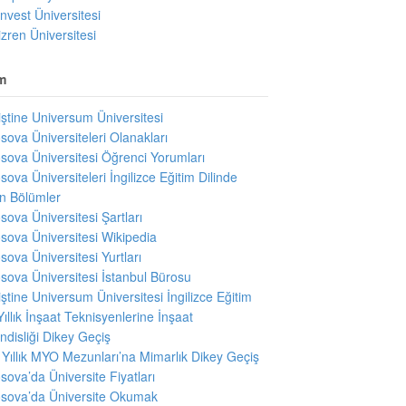
invest Üniversitesi
izren Üniversitesi
m
iştine Universum Üniversitesi
sova Üniversiteleri Olanakları
sova Üniversitesi Öğrenci Yorumları
sova Üniversiteleri İngilizce Eğitim Dilinde
en Bölümler
sova Üniversitesi Şartları
sova Üniversitesi Wikipedia
sova Üniversitesi Yurtları
sova Üniversitesi İstanbul Bürosu
iştine Universum Üniversitesi İngilizce Eğitim
Yıllık İnşaat Teknisyenlerine İnşaat
disliği Dikey Geçiş
i Yıllık MYO Mezunları’na Mimarlık Dikey Geçiş
sova’da Üniversite Fiyatları
sova’da Üniversite Okumak