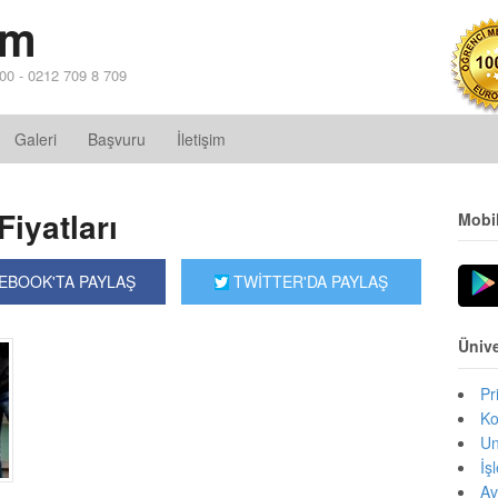
im
 00 - 0212 709 8 709
Galeri
Başvuru
İletişim
iyatları
Mobi
EBOOK'TA PAYLAŞ
TWİTTER'DA PAYLAŞ
Ünive
Pr
Ko
Un
İş
Av