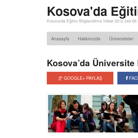
Kosova'da Eğit
Kosova'da Eğitim Bilgilendirme İrtibat 0212 244 66
Anasayfa
Hakkımızda
Üniversiteler
Kosova’da Üniversite F
GOOGLE+ PAYLAŞ
FAC