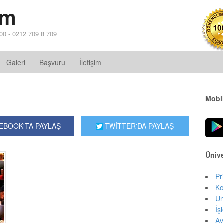
im
 00 - 0212 709 8 709
Galeri
Başvuru
İletişim
a
Mobi
EBOOK'TA PAYLAŞ
TWİTTER'DA PAYLAŞ
Ünive
Pr
Ko
Un
İş
Av