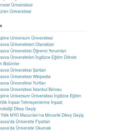
invest Üniversitesi
izren Üniversitesi
m
iştine Universum Üniversitesi
sova Üniversiteleri Olanakları
sova Üniversitesi Öğrenci Yorumları
sova Üniversiteleri İngilizce Eğitim Dilinde
en Bölümler
sova Üniversitesi Şartları
sova Üniversitesi Wikipedia
sova Üniversitesi Yurtları
sova Üniversitesi İstanbul Bürosu
iştine Universum Üniversitesi İngilizce Eğitim
Yıllık İnşaat Teknisyenlerine İnşaat
disliği Dikey Geçiş
i Yıllık MYO Mezunları’na Mimarlık Dikey Geçiş
sova’da Üniversite Fiyatları
sova’da Üniversite Okumak