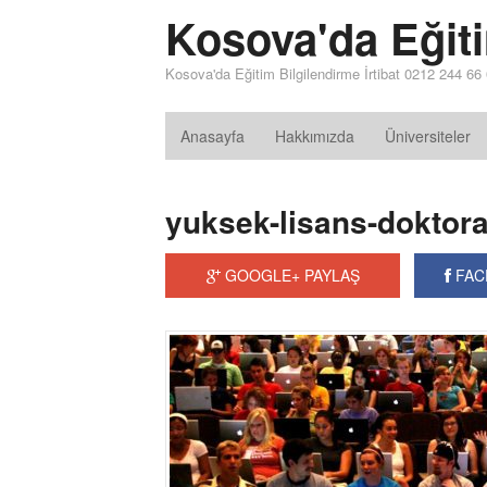
Kosova'da Eğit
Kosova'da Eğitim Bilgilendirme İrtibat 0212 244 66
Anasayfa
Hakkımızda
Üniversiteler
yuksek-lisans-doktor
GOOGLE+ PAYLAŞ
FAC