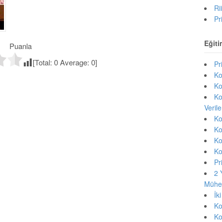
Ri
Pr
Eğiti
Puanla
[Total:
0
Average:
0
]
Pr
Ko
Ko
Ko
Veril
Ko
Ko
Ko
Ko
Pr
2 
Mühen
İk
Ko
Ko